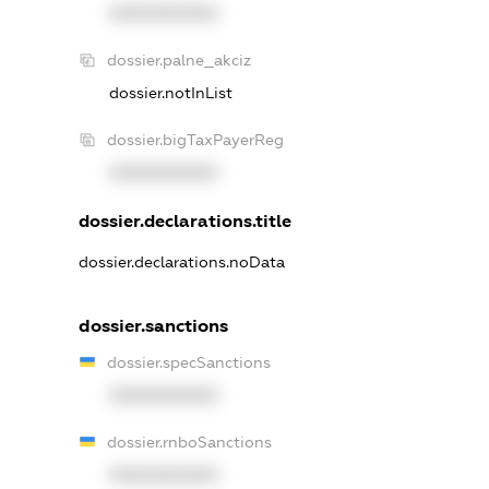
XXXXXXXXXX
dossier.palne_akciz
dossier.notInList
dossier.bigTaxPayerReg
XXXXXXXXXX
dossier.declarations.title
dossier.declarations.noData
dossier.sanctions
dossier.specSanctions
XXXXXXXXXX
dossier.rnboSanctions
XXXXXXXXXX