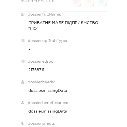
riskFactors.title
0
0
0
dossier.fullName:
ПРИВАТНЕ МАЛЕ ПІДПРИЄМСТВО
"ЛЮ"
dossier.opfSubType:
-
dossier.edrpo:
21358711
dossier.heads:
dossier.missingData
dossier.beneficiaries:
dossier.missingData
dossier.smida: