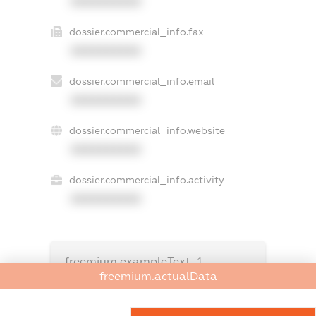
XXXXXXXXXX
dossier.commercial_info.fax
XXXXXXXXXX
dossier.commercial_info.email
XXXXXXXXXX
dossier.commercial_info.website
XXXXXXXXXX
dossier.commercial_info.activity
XXXXXXXXXX
freemium.exampleText_1
freemium.exampleText_2
freemium.actualData
freemium.anonymousPerSearch2
FREEMIUM.DETAILS