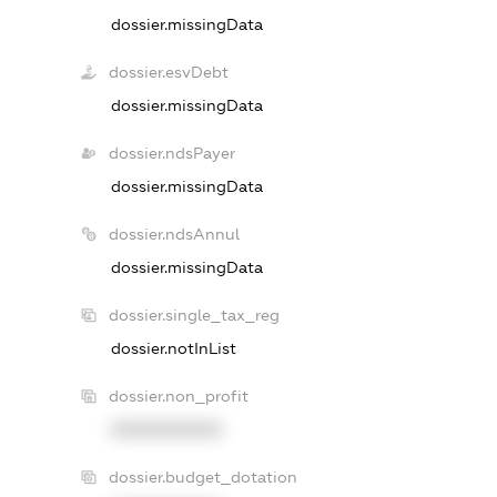
dossier.missingData
dossier.esvDebt
dossier.missingData
dossier.ndsPayer
dossier.missingData
dossier.ndsAnnul
dossier.missingData
dossier.single_tax_reg
dossier.notInList
dossier.non_profit
XXXXXXXXXX
dossier.budget_dotation