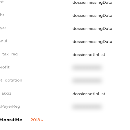
bt
dossier.missingData
ebt
dossier.missingData
ayer
dossier.missingData
nnul
dossier.missingData
e_tax_reg
dossier.notInList
rofit
XXXXXXXXXX
et_dotation
XXXXXXXXXX
_akciz
dossier.notInList
axPayerReg
XXXXXXXXXX
tions.title
2018