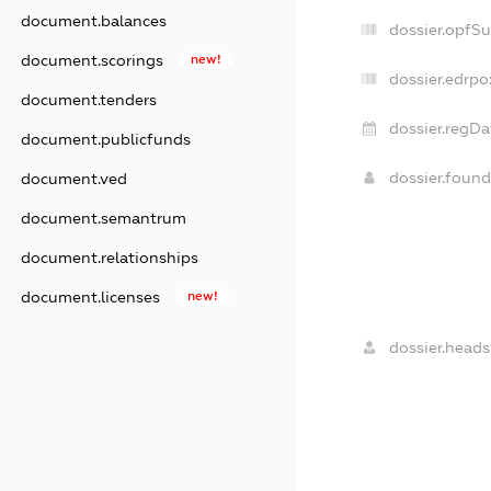
document.balances
dossier.opfS
document.scorings
new!
dossier.edrpo
document.tenders
dossier.regDa
document.publicfunds
dossier.foun
document.ved
document.semantrum
document.relationships
document.licenses
new!
dossier.heads