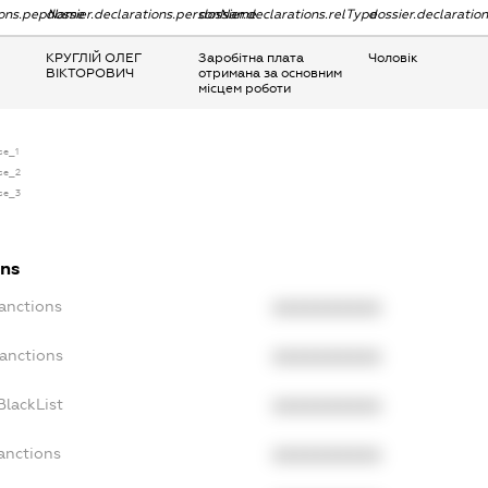
tions.pepName
dossier.declarations.personName
dossier.declarations.relType
dossier.declaratio
КРУГЛІЙ ОЛЕГ
Заробітна плата
Чоловік
ВІКТОРОВИЧ
отримана за основним
місцем роботи
se_1
nse_2
nse_3
ons
Sanctions
XXXXXXXXXX
Sanctions
XXXXXXXXXX
BlackList
XXXXXXXXXX
anctions
XXXXXXXXXX