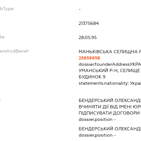
ubType:
-
:
21375684
te:
28.05.95
dersAndBenef:
МАНЬКІВСЬКА СЕЛИЩНА 
25659958
dossier.founderAddress
УКРА
УМАНСЬКИЙ Р-Н, СЕЛИЩЕ 
БУДИНОК 9
statements.nationality:
Укра
:
БЕНДЕРСЬКИЙ ОЛЕКСАНД
ВЧИНЯТИ ДІЇ ВІД ІМЕНІ Ю
ПІДПИСУВАТИ ДОГОВОРИ
dossier.position -
БЕНДЕРСЬКИЙ ОЛЕКСАНД
dossier.position -