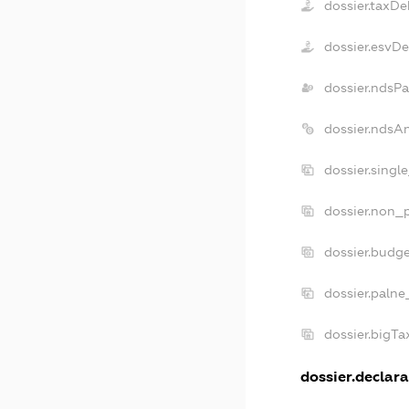
dossier.taxDe
dossier.esvD
dossier.ndsP
dossier.ndsA
dossier.singl
dossier.non_p
dossier.budg
dossier.palne
dossier.bigT
dossier.declara