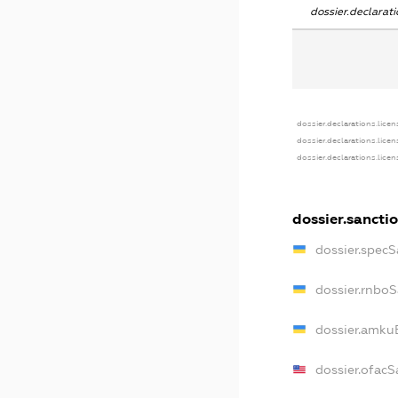
dossier.declara
dossier.declarations.licen
dossier.declarations.lice
dossier.declarations.lice
dossier.sancti
dossier.spec
dossier.rnbo
dossier.amku
dossier.ofacS