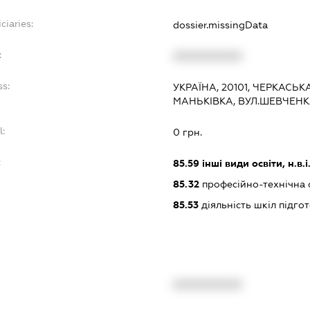
ciaries:
dossier.missingData
:
XXXXXXXXXX
ss:
УКРАЇНА, 20101, ЧЕРКАСЬ
МАНЬКІВКА, ВУЛ.ШЕВЧЕНК
l:
0 грн.
:
85.59
інші види освіти, н.в.і.
85.32
професійно-технічна 
85.53
діяльність шкіл підго
XXXXXXXXXX