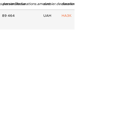
ns.personStatus
dossier.declarations.amount
dossier.declarations.currency
dossier.declarations.source
89 464
UAH
НАЗК