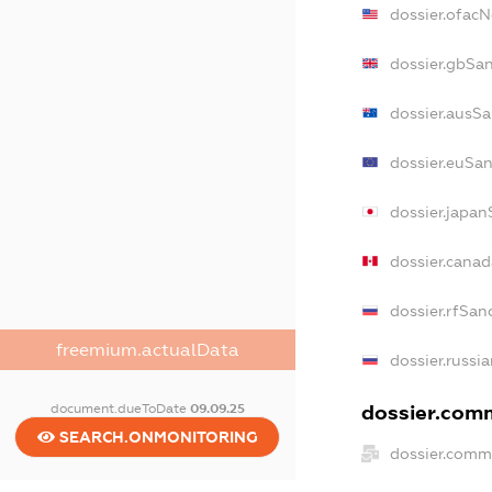
dossier.ofac
dossier.gbSa
dossier.ausS
dossier.euSa
dossier.japa
dossier.cana
dossier.rfSan
freemium.actualData
dossier.russi
dossier.comm
document.dueToDate
09.09.25
SEARCH.ONMONITORING
dossier.comm