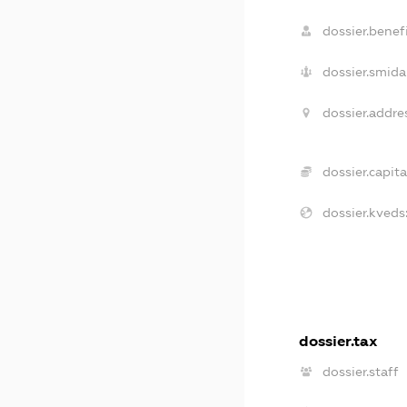
dossier.benefi
dossier.smida
dossier.addre
dossier.capita
dossier.kveds
dossier.tax
dossier.staff