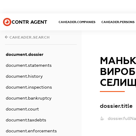
CONTR AGENT
CAHEADER.COMPANIES
CAHEADER.PERSONS
CAHEADER.SEARCH
document.dossier
МАНЬК
document.statements
ВИРОБ
document.history
СЕЛИЩ
document.inspections
document.bankruptcy
dossier.title
document.court
dossier.fullN
document.taxdebts
document.enforcements