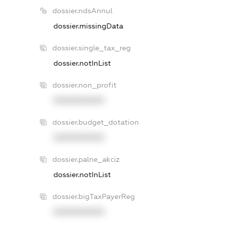
dossier.ndsAnnul
dossier.missingData
dossier.single_tax_reg
dossier.notInList
dossier.non_profit
XXXXXXXXXX
dossier.budget_dotation
XXXXXXXXXX
dossier.palne_akciz
dossier.notInList
dossier.bigTaxPayerReg
XXXXXXXXXX