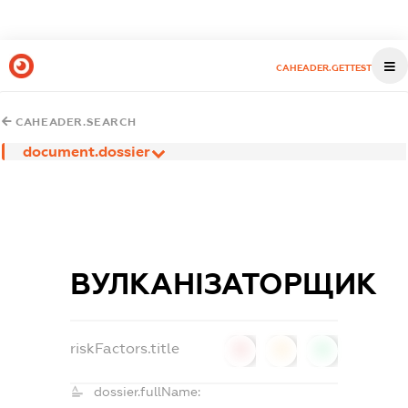
CAHEADER.GETTEST
CAHEADER.SEARCH
document.dossier
ВУЛКАНІЗАТОРЩИК
riskFactors.title
0
0
0
dossier.fullName: