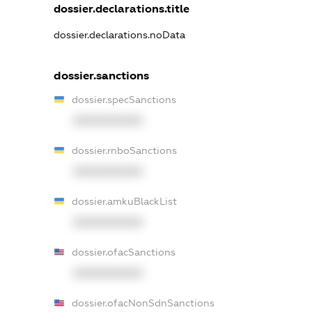
dossier.declarations.title
dossier.declarations.noData
dossier.sanctions
dossier.specSanctions
XXXXXXXXXX
dossier.rnboSanctions
XXXXXXXXXX
dossier.amkuBlackList
XXXXXXXXXX
dossier.ofacSanctions
XXXXXXXXXX
dossier.ofacNonSdnSanctions