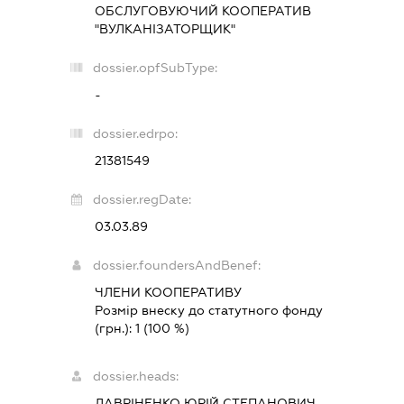
ОБСЛУГОВУЮЧИЙ КООПЕРАТИВ
"ВУЛКАНІЗАТОРЩИК"
dossier.opfSubType:
-
dossier.edrpo:
21381549
dossier.regDate:
03.03.89
dossier.foundersAndBenef:
ЧЛЕНИ КООПЕРАТИВУ
Розмір внеску до статутного фонду
(грн.):
1
(100 %)
dossier.heads:
ЛАВРІНЕНКО ЮРІЙ СТЕПАНОВИЧ
-