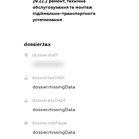
29.22.2
ремонт, технічне
обслуговування та монтаж
підіймально-транспортного
устатковання
dossier.tax
dossier.staff
XXXXXXXXXX
dossier.taxDebt
dossier.missingData
dossier.esvDebt
dossier.missingData
dossier.ndsPayer
dossier.missingData