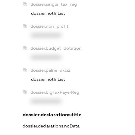
dossier.single_tax_reg
dossier.notInList
dossier.non_profit
XXXXXXXXXX
dossier.budget_dotation
XXXXXXXXXX
dossier.palne_akciz
dossier.notInList
dossier.bigTaxPayerReg
XXXXXXXXXX
dossier.declarations.title
dossier.declarations.noData