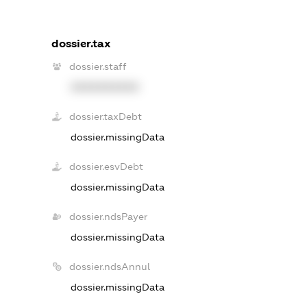
dossier.tax
dossier.staff
XXXXXXXXXX
dossier.taxDebt
dossier.missingData
dossier.esvDebt
dossier.missingData
dossier.ndsPayer
dossier.missingData
dossier.ndsAnnul
dossier.missingData