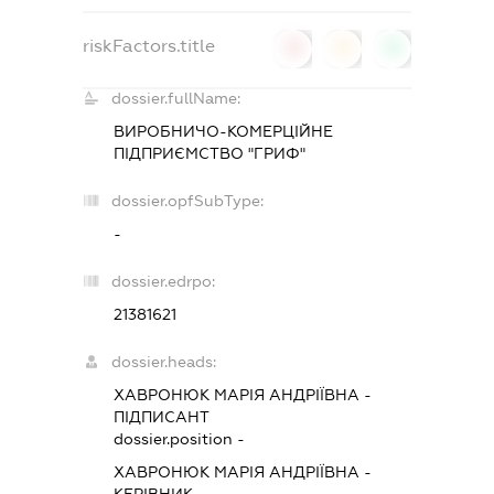
riskFactors.title
0
0
0
dossier.fullName:
ВИРОБНИЧО-КОМЕРЦІЙНЕ
ПІДПРИЄМСТВО "ГРИФ"
dossier.opfSubType:
-
dossier.edrpo:
21381621
dossier.heads:
ХАВРОНЮК МАРІЯ АНДРІЇВНА
-
ПІДПИСАНТ
dossier.position -
ХАВРОНЮК МАРІЯ АНДРІЇВНА
-
КЕРІВНИК