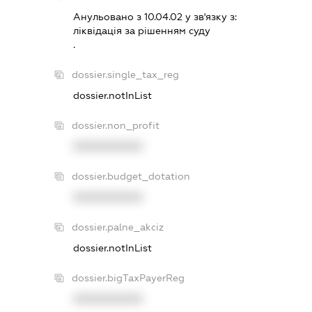
Анульовано з 10.04.02 у зв'язку з:
лiквiдацiя за рiшенням суду
.
dossier.single_tax_reg
dossier.notInList
dossier.non_profit
XXXXXXXXXX
dossier.budget_dotation
XXXXXXXXXX
dossier.palne_akciz
dossier.notInList
dossier.bigTaxPayerReg
XXXXXXXXXX