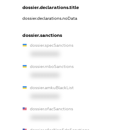
dossier.declarations.title
dossier.declarations.noData
dossier.sanctions
dossier.specSanctions
XXXXXXXXXX
dossier.rnboSanctions
XXXXXXXXXX
dossier.amkuBlackList
XXXXXXXXXX
dossier.ofacSanctions
XXXXXXXXXX
dossier.ofacNonSdnSanctions