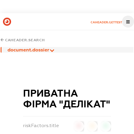
CAHEADER.GETTEST
CAHEADER.SEARCH
document.dossier
ПРИВАТНА
ФІРМА "ДЕЛІКАТ"
riskFactors.title
0
0
0