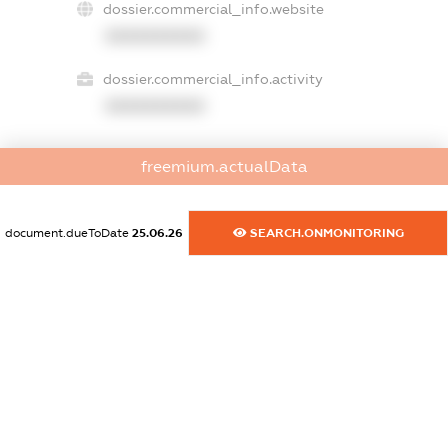
dossier.commercial_info.website
XXXXXXXXXX
dossier.commercial_info.activity
XXXXXXXXXX
freemium.actualData
freemium.exampleText_1
freemium.exampleText_2
freemium.anonymousPerSearch2
document.dueToDate
25.06.26
SEARCH.ONMONITORING
FREEMIUM.DETAILS
FREEMIUM.REGISTER