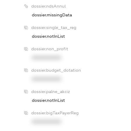
dossier.ndsAnnul
dossier.missingData
dossier.single_tax_reg
dossier.notInList
dossier.non_profit
XXXXXXXXXX
dossier.budget_dotation
XXXXXXXXXX
dossier.palne_akciz
dossier.notInList
dossier.bigTaxPayerReg
XXXXXXXXXX