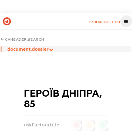
CAHEADER.GETTEST
CAHEADER.SEARCH
document.dossier
ГЕРОЇВ ДНІПРА,
85
riskFactors.title
0
0
0