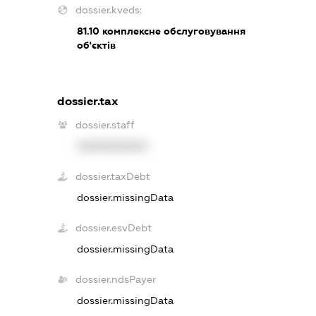
dossier.kveds:
81.10
комплексне обслуговування
об'єктів
dossier.tax
dossier.staff
XXXXXXXXXX
dossier.taxDebt
dossier.missingData
dossier.esvDebt
dossier.missingData
dossier.ndsPayer
dossier.missingData