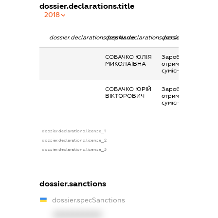
dossier.declarations.title
2018
dossier.declarations.pepName
dossier.declarations.personName
dossier.declaration
СОБАЧКО ЮЛІЯ
Заробітна плата
МИКОЛАЇВНА
отримана за
сумісництвом
СОБАЧКО ЮРІЙ
Заробітна плата
ВІКТОРОВИЧ
отримана за
сумісництвом
dossier.declarations.license_1
dossier.declarations.license_2
dossier.declarations.license_3
dossier.sanctions
dossier.specSanctions
XXXXXXXXXX