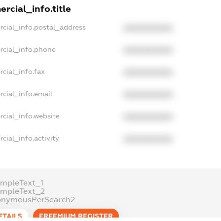
rcial_info.title
rcial_info.postal_address
XXXXXXXXXX
rcial_info.phone
XXXXXXXXXX
cial_info.fax
XXXXXXXXXX
cial_info.email
XXXXXXXXXX
rcial_info.website
XXXXXXXXXX
cial_info.activity
XXXXXXXXXX
ampleText_1
ampleText_2
onymousPerSearch2
ETAILS
FREEMIUM.REGISTER