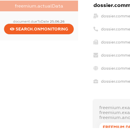
dossier.comme
freemium.actualData
dossier.comme
document.dueToDate
25.06.26
SEARCH.ONMONITORING
dossier.comme
dossier.commer
dossier.commer
dossier.comme
dossier.commer
freemium.ex
freemium.ex
freemium.an
FREEMIUM.D