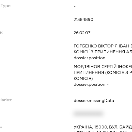
bType:
-
21384890
e:
26.02.07
ГОРБЕНКО ВІКТОРІЯ ІВАНІ
КОМІСІЇ З ПРИПИНЕННЯ АБ
dossier.position -
МОРДВІНОВ СЕРГІЙ ІНОК
ПРИПИНЕННЯ (КОМІСІЯ З Р
КОМІСІЯ)
dossier.position -
iaries:
dossier.missingData
XXXXXXXXXX
s:
УКРАЇНА, 18000, ВУЛ. БАЙ