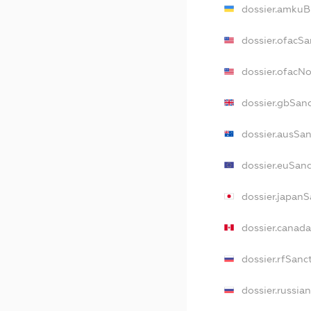
dossier.amkuB
dossier.ofacSa
dossier.ofacN
dossier.gbSan
dossier.ausSa
dossier.euSan
dossier.japan
dossier.canad
dossier.rfSanc
dossier.russia