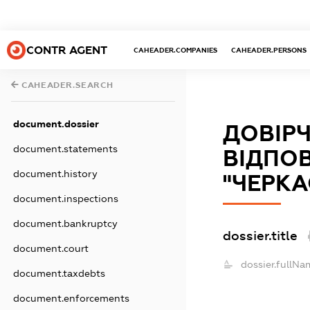
CONTR AGENT
CAHEADER.COMPANIES
CAHEADER.PERSONS
CAHEADER.SEARCH
document.dossier
ДОВІР
document.statements
ВІДПО
document.history
"ЧЕРКА
document.inspections
document.bankruptcy
dossier.title
document.court
dossier.fullNa
document.taxdebts
document.enforcements