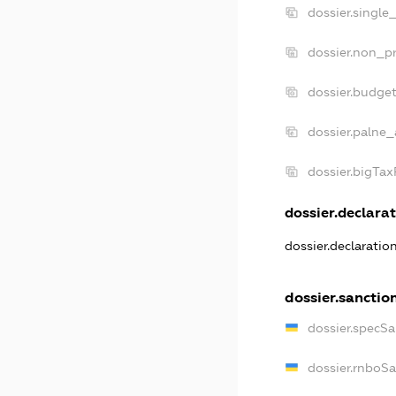
dossier.single
dossier.non_pr
dossier.budge
dossier.palne_
dossier.bigTa
dossier.declarat
dossier.declarati
dossier.sanctio
dossier.specS
dossier.rnboS