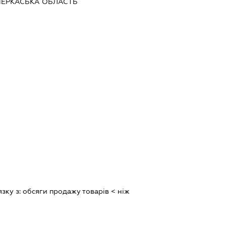
 ЧЕРКАСЬКА ОБЛАСТЬ
язку з:
обсяги продажу товарiв < нiж