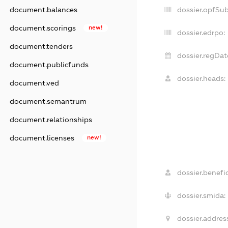
document.balances
dossier.opfSu
document.scorings
new!
dossier.edrpo:
document.tenders
dossier.regDat
document.publicfunds
dossier.heads:
document.ved
document.semantrum
document.relationships
document.licenses
new!
dossier.benefic
dossier.smida:
dossier.addres