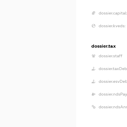
dossier.capital
dossier.kveds:
dossier.tax
dossier.staff
dossier.taxDeb
dossier.esvDe
dossier.ndsPa
dossier.ndsAn