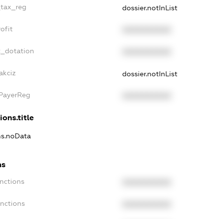
_tax_reg
dossier.notInList
ofit
XXXXXXXXXX
t_dotation
XXXXXXXXXX
akciz
dossier.notInList
xPayerReg
XXXXXXXXXX
ions.title
ons.noData
ns
anctions
XXXXXXXXXX
anctions
XXXXXXXXXX