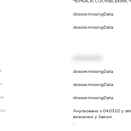
ЧЕРКАСИ, СОСНІВСЬКИЙ,
:
dossier.missingData
dossier.missingData
XXXXXXXXXX
t
dossier.missingData
bt
dossier.missingData
yer
dossier.missingData
nul
Анульовано з 04.03.02 у зв'
визначенi у Законi
.