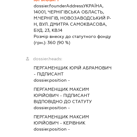
dossier.founderAddress
УКРАЇНА,
14001, ЧЕРНIГIВСЬКА ОБЛАСТЬ,
М.ЧЕРНІГІВ, НОВОЗАВОДСЬКИЙ Р-
Н, ВУЛ. ДМИТРА САМОКВАСОВА,
БУД. 23, КВ.14
Розмір внеску до статутного фонду
(грн.):
360
(90 %)
dossier.heads:
ПЕРГАМЕНЩИК ЮРІЙ АБРАМОВИЧ
-
ПІДПИСАНТ
dossier.position -
ПЕРГАМЕНЩИК МАКСИМ
ЮРІЙОВИЧ
-
ПІДПИСАНТ
ВІДПОВІДНО ДО СТАТУТУ
dossier.position -
ПЕРГАМЕНЩИК МАКСИМ
ЮРІЙОВИЧ
-
КЕРІВНИК
dossier.position -