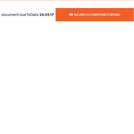
XXXXXXXXXX
document.dueToDate
24.03.17
SEARCH.ONMONITORING
dossier.commercial_info.activity
XXXXXXXXXX
freemium.exampleText_1
freemium.exampleText_2
freemium.anonymousPerSearch2
FREEMIUM.DETAILS
FREEMIUM.REGISTER