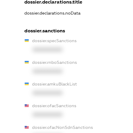
dossier.declarations.title
dossier.declarations.noData
dossier.sanctions
dossier.specSanctions
XXXXXXXXXX
dossier.rnboSanctions
XXXXXXXXXX
dossier.amkuBlackList
XXXXXXXXXX
dossier.ofacSanctions
XXXXXXXXXX
dossier.ofacNonSdnSanctions