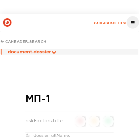
CAHEADER.GETTEST
CAHEADER.SEARCH
document.dossier
МП-1
riskFactors.title
0
0
0
dossier.fullName: