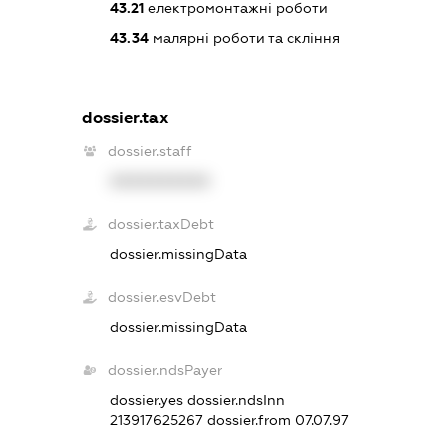
43.21
електромонтажні роботи
43.34
малярні роботи та скління
dossier.tax
dossier.staff
XXXXXXXXXX
dossier.taxDebt
dossier.missingData
dossier.esvDebt
dossier.missingData
dossier.ndsPayer
dossier.yes
dossier.ndsInn
213917625267
dossier.from 07.07.97