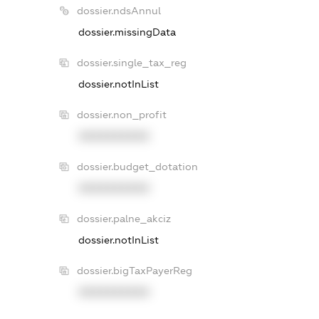
dossier.ndsAnnul
dossier.missingData
dossier.single_tax_reg
dossier.notInList
dossier.non_profit
XXXXXXXXXX
dossier.budget_dotation
XXXXXXXXXX
dossier.palne_akciz
dossier.notInList
dossier.bigTaxPayerReg
XXXXXXXXXX