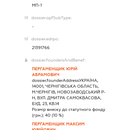
МП-1
dossier.opfSubType:
-
dossier.edrpo:
21391766
dossier.foundersAndBenef:
ПЕРГАМЕНЩИК ЮРІЙ
АБРАМОВИЧ
dossier.founderAddress
УКРАЇНА,
14001, ЧЕРНIГIВСЬКА ОБЛАСТЬ,
М.ЧЕРНІГІВ, НОВОЗАВОДСЬКИЙ Р-
Н, ВУЛ. ДМИТРА САМОКВАСОВА,
БУД. 23, КВ.14
Розмір внеску до статутного фонду
(грн.):
40
(10 %)
ПЕРГАМЕНЩИК МАКСИМ
ЮРІЙОВИЧ