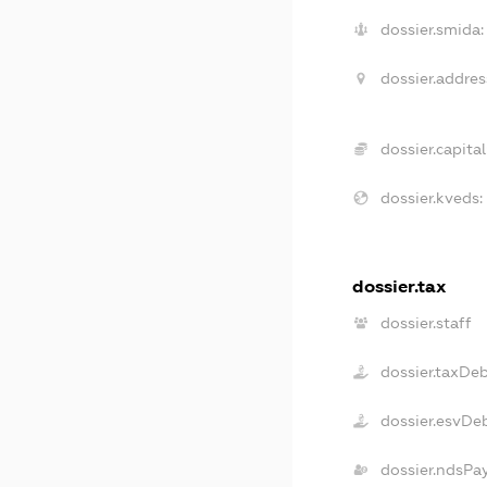
dossier.smida:
dossier.addres
dossier.capital
dossier.kveds:
dossier.tax
dossier.staff
dossier.taxDe
dossier.esvDe
dossier.ndsPa