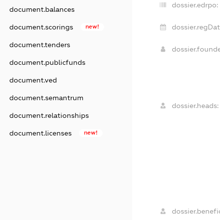
dossier.edrpo:
document.balances
dossier.regDat
document.scorings
new!
document.tenders
dossier.found
document.publicfunds
document.ved
document.semantrum
dossier.heads:
document.relationships
document.licenses
new!
dossier.benefic