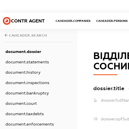
CONTR AGENT
CAHEADER.COMPANIES
CAHEADER.PERSONS
CAHEADER.SEARCH
document.dossier
ВІДДІ
document.statements
СОСНИ
document.history
document.inspections
dossier.title
document.bankruptcy
dossier.fullNa
document.court
document.taxdebts
dossier.opfSu
document.enforcements