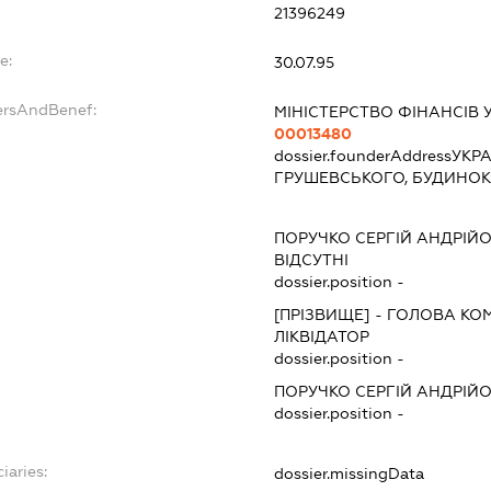
21396249
e:
30.07.95
ersAndBenef:
МІНІСТЕРСТВО ФІНАНСІВ 
00013480
dossier.founderAddress
УКРА
ГРУШЕВСЬКОГО, БУДИНОК 
ПОРУЧКО СЕРГІЙ АНДРІЙ
ВІДСУТНІ
dossier.position -
[ПРІЗВИЩЕ]
-
ГОЛОВА КОМ
ЛІКВІДАТОР
dossier.position -
ПОРУЧКО СЕРГІЙ АНДРІЙ
dossier.position -
iaries:
dossier.missingData