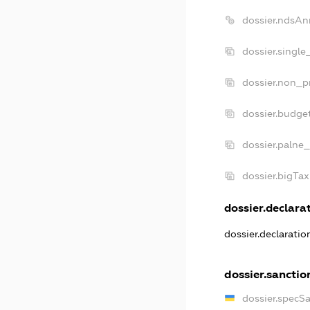
dossier.ndsAn
dossier.single
dossier.non_pr
dossier.budge
dossier.palne_
dossier.bigTa
dossier.declarat
dossier.declarati
dossier.sanctio
dossier.specS