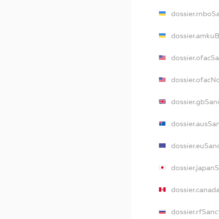
dossier.rnboS
dossier.amkuB
dossier.ofacS
dossier.ofac
dossier.gbSan
dossier.ausSa
dossier.euSan
dossier.japan
dossier.canad
dossier.rfSanc