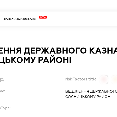
BETA
CAHEADER.PERSSEARCH
ЛЕННЯ ДЕРЖАВНОГО КАЗН
ЦЬКОМУ РАЙОНІ
riskFactors.title
0
0
me:
ВІДДІЛЕННЯ ДЕРЖАВНОГО
СОСНИЦЬКОМУ РАЙОНІ
bType:
-