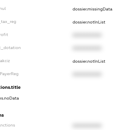
nul
dossier.missingData
_tax_reg
dossier.notInList
ofit
XXXXXXXXXX
t_dotation
XXXXXXXXXX
akciz
dossier.notInList
xPayerReg
XXXXXXXXXX
ions.title
ons.noData
ns
anctions
XXXXXXXXXX