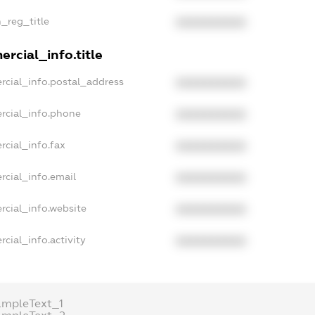
n_reg_title
XXXXXXXXXX
rcial_info.title
rcial_info.postal_address
XXXXXXXXXX
rcial_info.phone
XXXXXXXXXX
rcial_info.fax
XXXXXXXXXX
rcial_info.email
XXXXXXXXXX
rcial_info.website
XXXXXXXXXX
cial_info.activity
XXXXXXXXXX
ampleText_1