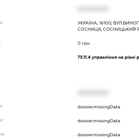
XXXXXXXXXX
s:
УКРАЇНА, 16100, ВУЛ.ВИНО
СОСНИЦЯ, СОСНИЦЬКИЙ Р
:
0 грн.
75.11.4
управління на рівні р
XXXXXXXXXX
bt
dossier.missingData
bt
dossier.missingData
yer
dossier.missingData