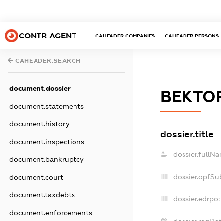
CONTR AGENT
CAHEADER.COMPANIES
CAHEADER.PERSONS
CAHEADER.SEARCH
document.dossier
ВЕКТО
document.statements
document.history
dossier.title
document.inspections
dossier.fullNa
document.bankruptcy
dossier.opfSu
document.court
document.taxdebts
dossier.edrpo:
document.enforcements