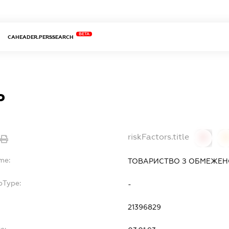
BETA
CAHEADER.PERSSEARCH
Р
riskFactors.title
0
me:
ТОВАРИСТВО З ОБМЕЖЕНО
bType:
-
21396829