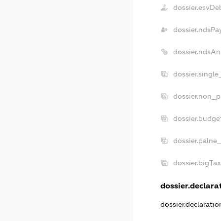
dossier.esvDe
dossier.ndsPa
dossier.ndsAn
dossier.singl
dossier.non_p
dossier.budge
dossier.palne
dossier.bigTa
dossier.declarat
dossier.declarati