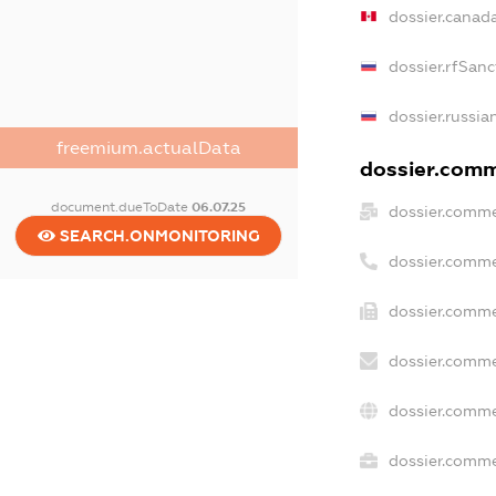
dossier.canad
dossier.rfSanc
dossier.russia
freemium.actualData
dossier.comme
document.dueToDate
06.07.25
dossier.comme
SEARCH.ONMONITORING
dossier.comme
dossier.comme
dossier.comme
dossier.comme
dossier.commer