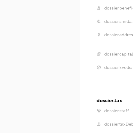
dossier.benefic
dossier.smida:
dossier.addres
dossier.capital
dossier.kveds:
dossier.tax
dossier.staff
dossier.taxDe