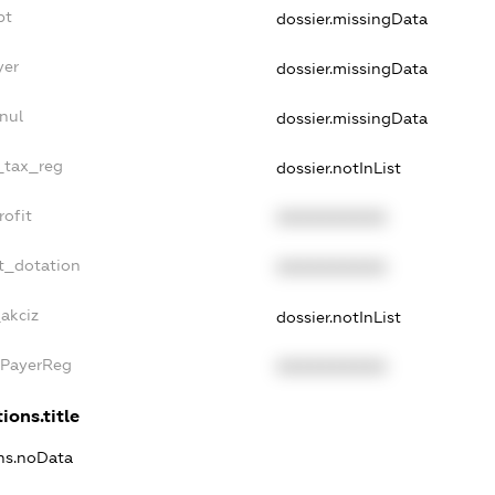
bt
dossier.missingData
yer
dossier.missingData
nul
dossier.missingData
e_tax_reg
dossier.notInList
rofit
XXXXXXXXXX
t_dotation
XXXXXXXXXX
_akciz
dossier.notInList
xPayerReg
XXXXXXXXXX
ions.title
ons.noData