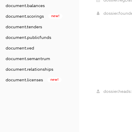
dossier.regDat
document.balances
dossier.found
document.scorings
new!
document.tenders
document.publicfunds
document.ved
document.semantrum
document.relationships
document.licenses
new!
dossier.heads: