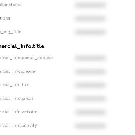
aSanctions
XXXXXXXXXX
tions
XXXXXXXXXX
n_reg_title
XXXXXXXXXX
rcial_info.title
rcial_info.postal_address
XXXXXXXXXX
rcial_info.phone
XXXXXXXXXX
rcial_info.fax
XXXXXXXXXX
rcial_info.email
XXXXXXXXXX
rcial_info.website
XXXXXXXXXX
cial_info.activity
XXXXXXXXXX