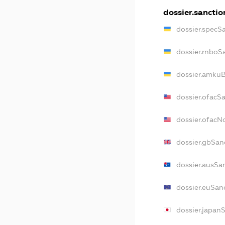
dossier.sanctio
dossier.specS
dossier.rnboS
dossier.amkuB
dossier.ofacS
dossier.ofac
dossier.gbSan
dossier.ausSa
dossier.euSan
dossier.japan