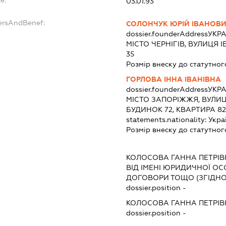
e:
03.01.93
ersAndBenef:
СОЛОНЧУК ЮРІЙ ІВАНОВ
dossier.founderAddress
УКРА
МІСТО ЧЕРНІГІВ, ВУЛИЦЯ 
35
Розмір внеску до статутног
ГОРЛОВА ІННА ІВАНІВНА
dossier.founderAddress
УКРА
МІСТО ЗАПОРІЖЖЯ, ВУЛИЦ
БУДИНОК 72, КВАРТИРА 82
statements.nationality:
Укра
Розмір внеску до статутног
КОЛОСОВА ГАННА ПЕТРІВ
ВІД ІМЕНІ ЮРИДИЧНОЇ ОС
ДОГОВОРИ ТОЩО (ЗГІДНО
dossier.position -
КОЛОСОВА ГАННА ПЕТРІВ
dossier.position -