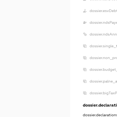
dossier.esvDeb
dossier.ndsPay
dossier.ndsAnn
dossier.single
dossier.non_pr
dossier.budget
dossier.palne_a
dossier.bigTax
dossier.declarati
dossier.declaratio