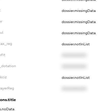
t
dossier.missingData
er
dossier.missingData
ul
dossier.missingData
_tax_reg
dossier.notInList
ofit
XXXXXXXXXX
_dotation
XXXXXXXXXX
kciz
dossier.notInList
PayerReg
XXXXXXXXXX
ons.title
ns.noData