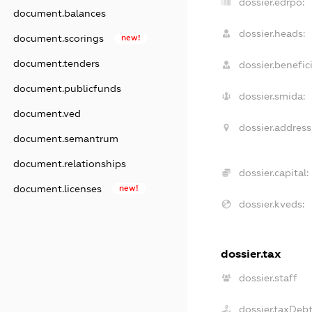
dossier.edrpo:
document.balances
dossier.heads:
document.scorings
new!
document.tenders
dossier.benefici
document.publicfunds
dossier.smida:
document.ved
dossier.address
document.semantrum
document.relationships
dossier.capital:
document.licenses
new!
dossier.kveds:
dossier.tax
dossier.staff
dossier.taxDeb