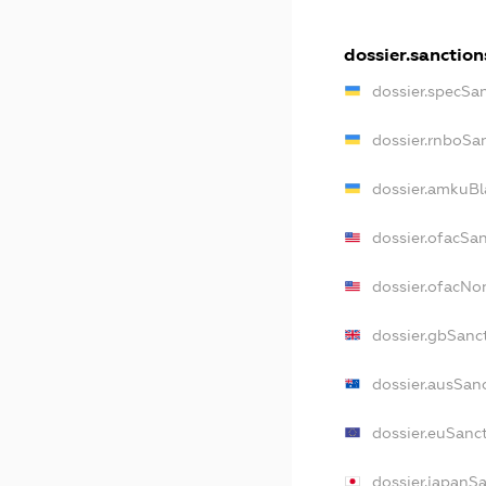
dossier.sanction
dossier.specSa
dossier.rnboSa
dossier.amkuBl
dossier.ofacSa
dossier.ofacN
dossier.gbSanc
dossier.ausSan
dossier.euSanc
dossier.japanS