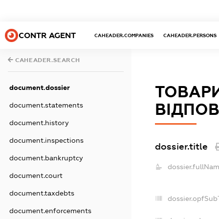
CONTR AGENT
CAHEADER.COMPANIES
CAHEADER.PERSONS
CAHEADER.SEARCH
ТОВАР
document.dossier
ВІДПОВ
document.statements
document.history
document.inspections
dossier.title
document.bankruptcy
dossier.fullNam
document.court
document.taxdebts
dossier.opfSub
document.enforcements