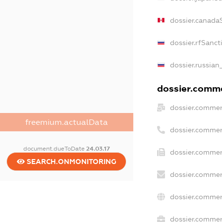
dossier.canada
dossier.rfSanct
dossier.russian
dossier.commer
dossier.commer
freemium.actualData
dossier.commer
document.dueToDate
24.03.17
dossier.commer
SEARCH.ONMONITORING
dossier.commer
dossier.commer
dossier.commerc