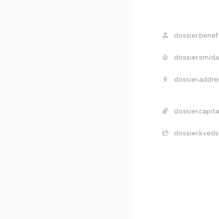
dossier.benefi
dossier.smida
dossier.addre
dossier.capita
dossier.kveds