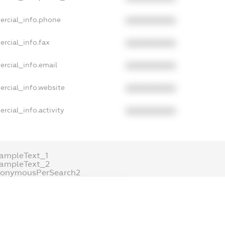
ercial_info.phone
XXXXXXXXXX
rcial_info.fax
XXXXXXXXXX
rcial_info.email
XXXXXXXXXX
ercial_info.website
XXXXXXXXXX
rcial_info.activity
XXXXXXXXXX
ampleText_1
xampleText_2
nonymousPerSearch2
DETAILS
FREEMIUM.REGISTER