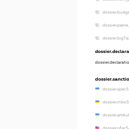
dossier.budg
dossier.palne
dossier.bigT
dossier.declara
dossier.declarat
dossier.sancti
dossier.spec
dossier.rnbo
dossier.amku
dossier.ofacS