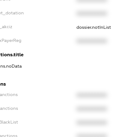
et_dotation
XXXXXXXXXX
_akciz
dossier.notInList
axPayerReg
XXXXXXXXXX
tions.title
ions.noData
ons
Sanctions
XXXXXXXXXX
Sanctions
XXXXXXXXXX
BlackList
XXXXXXXXXX
anctions
XXXXXXXXXX