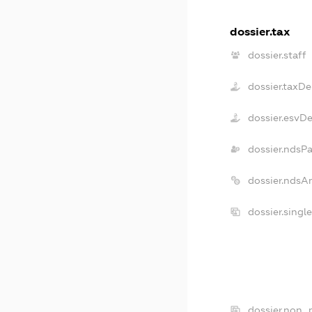
dossier.tax
dossier.staff
dossier.taxDe
dossier.esvD
dossier.ndsP
dossier.ndsA
dossier.singl
dossier.non_p