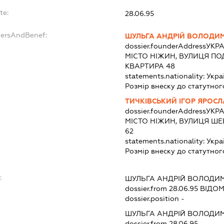
te:
28.06.95
dersAndBenef:
ШУЛЬГА АНДРІЙ ВОЛОДИ
dossier.founderAddress
УКРА
МІСТО НІЖИН, ВУЛИЦЯ ПО
КВАРТИРА 48
statements.nationality:
Укра
Розмір внеску до статутног
ТИЧКІВСЬКИЙ ІГОР ЯРОС
dossier.founderAddress
УКРА
МІСТО НІЖИН, ВУЛИЦЯ ШЕ
62
statements.nationality:
Укра
Розмір внеску до статутног
:
ШУЛЬГА АНДРІЙ ВОЛОДИ
dossier.from 28.06.95
ВІДОМ
dossier.position -
ШУЛЬГА АНДРІЙ ВОЛОДИ
dossier.from 28.06.95