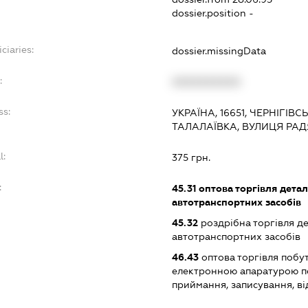
dossier.position -
ciaries:
dossier.missingData
:
XXXXXXXXXX
ss:
УКРАЇНА, 16651, ЧЕРНІГІВ
ТАЛАЛАЇВКА, ВУЛИЦЯ РАД
l:
375 грн.
:
45.31
оптова торгівля дета
автотранспортних засобів
45.32
роздрібна торгівля д
автотранспортних засобів
46.43
оптова торгівля побу
електронною апаратурою п
приймання, записування, в