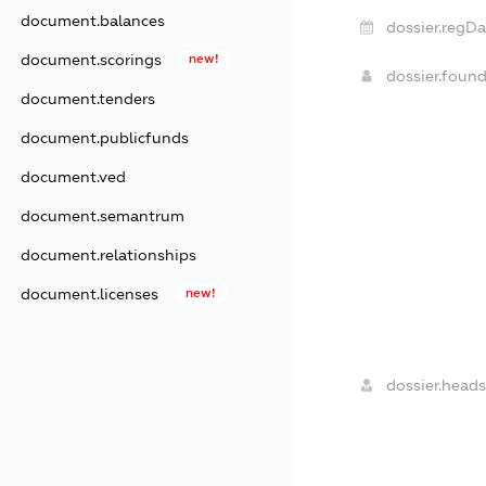
document.balances
dossier.regDa
document.scorings
new!
dossier.foun
document.tenders
document.publicfunds
document.ved
document.semantrum
document.relationships
document.licenses
new!
dossier.heads