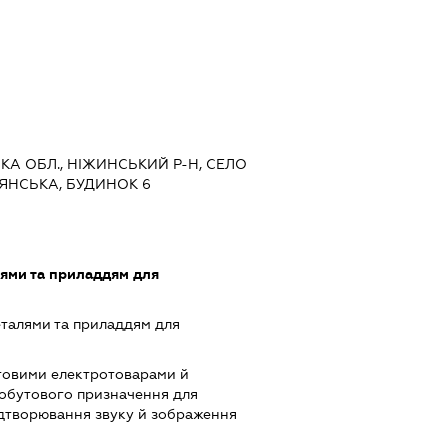
СЬКА ОБЛ., НІЖИНСЬКИЙ Р-Н, СЕЛО
ЯНСЬКА, БУДИНОК 6
лями та приладдям для
еталями та приладдям для
товими електротоварами й
обутового призначення для
ідтворювання звуку й зображення