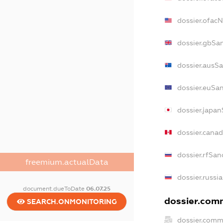
dossier.ofac
dossier.gbSa
dossier.ausS
dossier.euSa
dossier.japa
dossier.cana
dossier.rfSan
freemium.actualData
dossier.russi
document.dueToDate
06.07.25
dossier.comm
SEARCH.ONMONITORING
dossier.comm