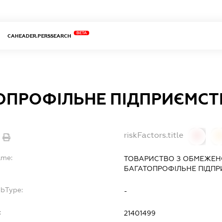
BETA
CAHEADER.PERSSEARCH
ОПРОФІЛЬНЕ ПІДПРИЄМСТВ
riskFactors.title
0
ame:
ТОВАРИСТВО З ОБМЕЖЕН
БАГАТОПРОФІЛЬНЕ ПІДПРИ
ubType:
-
:
21401499