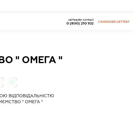
caHeader.contact
CAHEADER.GETTEST
0 (800) 210 102
О " ОМЕГА "
0
0
ОЮ ВІДПОВІДАЛЬНІСТЮ
ЄМСТВО " ОМЕГА "