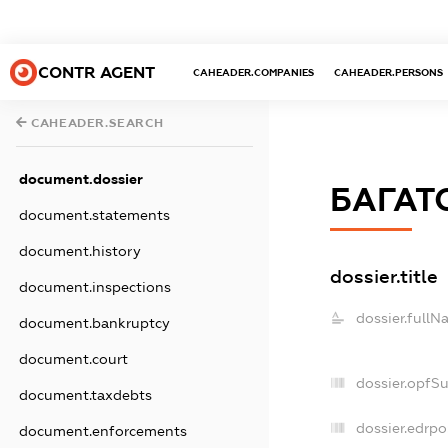
CONTR AGENT
CAHEADER.COMPANIES
CAHEADER.PERSONS
CAHEADER.SEARCH
document.dossier
БАГАТ
document.statements
document.history
dossier.title
document.inspections
dossier.fullN
document.bankruptcy
document.court
dossier.opfS
document.taxdebts
dossier.edrpo
document.enforcements