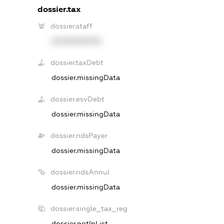
dossier.tax
dossier.staff
XXXXXXXXXX
dossier.taxDebt
dossier.missingData
dossier.esvDebt
dossier.missingData
dossier.ndsPayer
dossier.missingData
dossier.ndsAnnul
dossier.missingData
dossier.single_tax_reg
dossier.notInList