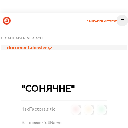
CAHEADER.GETTEST
CAHEADER.SEARCH
document.dossier
"СОНЯЧНЕ"
riskFactors.title
0
0
0
dossier.fullName: