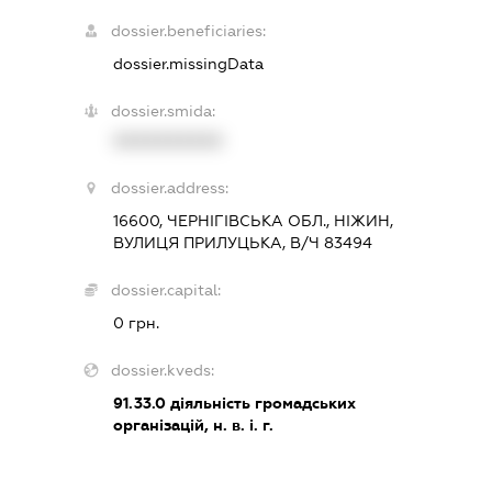
dossier.beneficiaries:
dossier.missingData
dossier.smida:
XXXXXXXXXX
dossier.address:
16600, ЧЕРНІГІВСЬКА ОБЛ., НІЖИН,
ВУЛИЦЯ ПРИЛУЦЬКА, В/Ч 83494
dossier.capital:
0 грн.
dossier.kveds:
91.33.0
діяльність громадських
організацій, н. в. і. г.