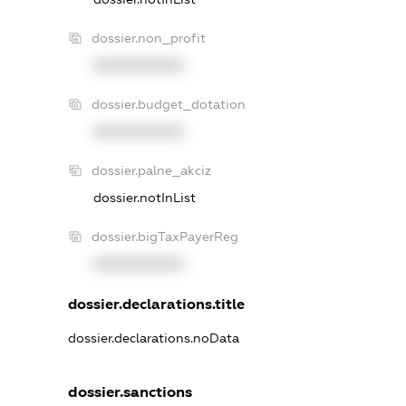
dossier.non_profit
XXXXXXXXXX
dossier.budget_dotation
XXXXXXXXXX
dossier.palne_akciz
dossier.notInList
dossier.bigTaxPayerReg
XXXXXXXXXX
dossier.declarations.title
dossier.declarations.noData
dossier.sanctions