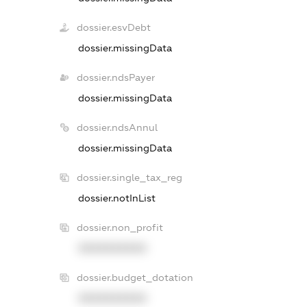
dossier.esvDebt
dossier.missingData
dossier.ndsPayer
dossier.missingData
dossier.ndsAnnul
dossier.missingData
dossier.single_tax_reg
dossier.notInList
dossier.non_profit
XXXXXXXXXX
dossier.budget_dotation
XXXXXXXXXX