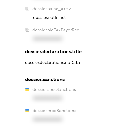
dossier.palne_akciz
dossier.notInList
dossier.bigTaxPayerReg
XXXXXXXXXX
dossier.declarations.title
dossier.declarations.noData
dossier.sanctions
dossier.specSanctions
XXXXXXXXXX
dossier.rnboSanctions
XXXXXXXXXX