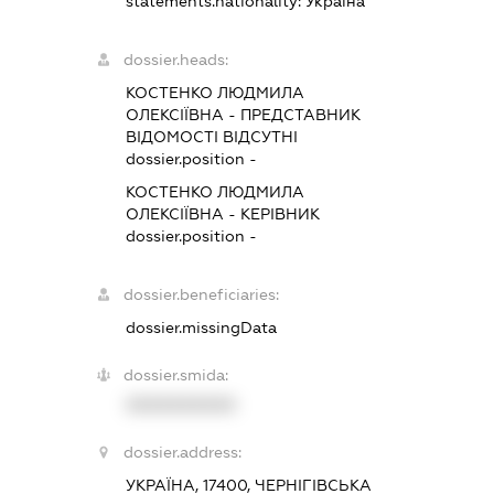
statements.nationality:
Україна
dossier.heads:
КОСТЕНКО ЛЮДМИЛА
ОЛЕКСІЇВНА
-
ПРЕДСТАВНИК
ВІДОМОСТІ ВІДСУТНІ
dossier.position -
КОСТЕНКО ЛЮДМИЛА
ОЛЕКСІЇВНА
-
КЕРІВНИК
dossier.position -
dossier.beneficiaries:
dossier.missingData
dossier.smida:
XXXXXXXXXX
dossier.address:
УКРАЇНА, 17400, ЧЕРНІГІВСЬКА