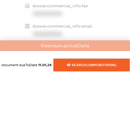
dossier.commercial_info.fax
XXXXXXXXXX
dossier.commercial_info.email
XXXXXXXXXX
freemium.actualData
dossier.commercial_info.website
XXXXXXXXXX
document.dueToDate
11.05.24
SEARCH.ONMONITORING
dossier.commercial_info.activity
XXXXXXXXXX
freemium.exampleText_1
freemium.exampleText_2
freemium.anonymousPerSearch2
FREEMIUM.DETAILS
FREEMIUM.REGISTER