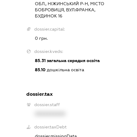
ОБЛ., НІЖИНСЬКИЙ Р-Н, МІСТО
БОБРОВИЦЯ, ВУЛ.ФРАНКА,
БУДИНОК 16
dossier.capital:
0 грн.
dossier.kveds:
85.31
загальна середня освіта
85.10
дошкільна освіта
dossier.tax
dossier.staff
XXXXXXXXXX
dossier.taxDebt
dossier.missingData