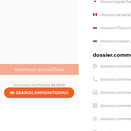
dossier.japanS
dossier.canada
dossier.rfSanct
dossier.russian
dossier.commer
dossier.commer
freemium.actualData
dossier.commer
document.dueToDate
24.03.17
dossier.commer
SEARCH.ONMONITORING
dossier.commer
dossier.commer