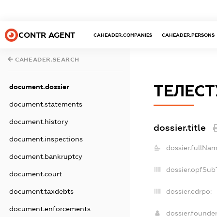
CONTR AGENT
CAHEADER.COMPANIES
CAHEADER.PERSONS
CAHEADER.SEARCH
ТЕЛЕСТ
document.dossier
document.statements
document.history
dossier.title
document.inspections
dossier.fullNam
document.bankruptcy
dossier.opfSub
document.court
document.taxdebts
dossier.edrpo:
document.enforcements
dossier.founde