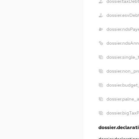
dossier.taxDeb
dossier.esvDeb
dossier.ndsPay
dossier.ndsAnn
dossier.single_
dossier.non_pro
dossier.budget
dossier.palne_a
dossier.bigTax
dossier.declarati