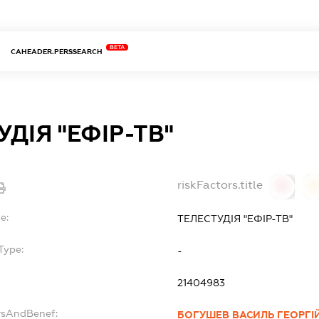
BETA
CAHEADER.PERSSEARCH
УДІЯ "ЕФІР-ТВ"
riskFactors.title
0
0
e:
ТЕЛЕСТУДІЯ "ЕФІР-ТВ"
Type:
-
21404983
rsAndBenef:
БОГУШЕВ ВАСИЛЬ ГЕОРГІ