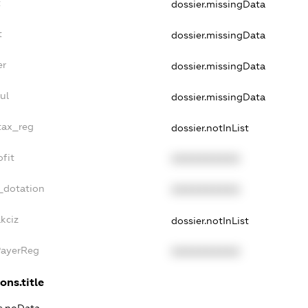
t
dossier.missingData
t
dossier.missingData
er
dossier.missingData
ul
dossier.missingData
tax_reg
dossier.notInList
fit
XXXXXXXXXX
_dotation
XXXXXXXXXX
kciz
dossier.notInList
PayerReg
XXXXXXXXXX
ons.title