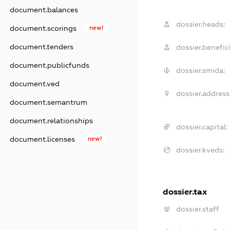
document.balances
dossier.heads:
document.scorings
new!
document.tenders
dossier.benefici
document.publicfunds
dossier.smida:
document.ved
dossier.address
document.semantrum
document.relationships
dossier.capital:
document.licenses
new!
dossier.kveds:
dossier.tax
dossier.staff