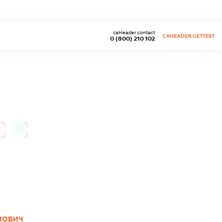
caHeader.contact
CAHEADER.GETTEST
0 (800) 210 102
0
ЙОВИЧ