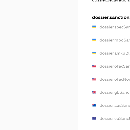
dossier.declaratio
dossier.sanction
dossier.specSa
dossier.rnboSa
dossier.amkuBl
dossier.ofacSa
dossier.ofacN
dossier.gbSanc
dossier.ausSan
dossier.euSanc