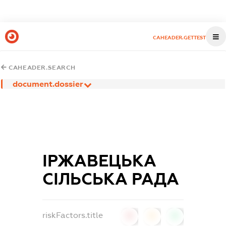
CAHEADER.GETTEST
CAHEADER.SEARCH
document.dossier
ІРЖАВЕЦЬКА
СІЛЬСЬКА РАДА
riskFactors.title
0
0
0