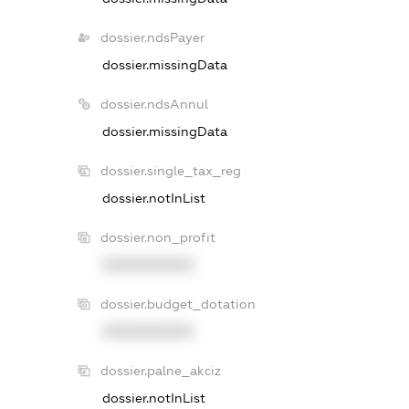
dossier.ndsPayer
dossier.missingData
dossier.ndsAnnul
dossier.missingData
dossier.single_tax_reg
dossier.notInList
dossier.non_profit
XXXXXXXXXX
dossier.budget_dotation
XXXXXXXXXX
dossier.palne_akciz
dossier.notInList