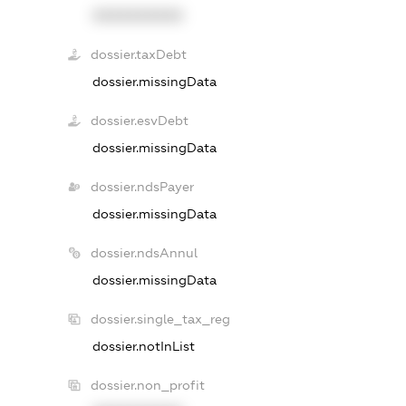
XXXXXXXXXX
dossier.taxDebt
dossier.missingData
dossier.esvDebt
dossier.missingData
dossier.ndsPayer
dossier.missingData
dossier.ndsAnnul
dossier.missingData
dossier.single_tax_reg
dossier.notInList
dossier.non_profit