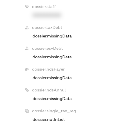
dossier.staff
XXXXXXXXXX
dossier.taxDebt
dossier.missingData
dossier.esvDebt
dossier.missingData
dossier.ndsPayer
dossier.missingData
dossier.ndsAnnul
dossier.missingData
dossier.single_tax_reg
dossier.notInList