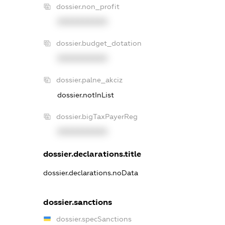
dossier.non_profit
XXXXXXXXXX
dossier.budget_dotation
XXXXXXXXXX
dossier.palne_akciz
dossier.notInList
dossier.bigTaxPayerReg
XXXXXXXXXX
dossier.declarations.title
dossier.declarations.noData
dossier.sanctions
dossier.specSanctions