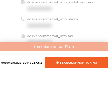
dossier.commercial_info.postal_address
XXXXXXXXXX
dossier.commercial_info.phone
XXXXXXXXXX
dossier.commercial_info.fax
XXXXXXXXXX
freemium.actualData
dossier.commercial_info.email
XXXXXXXXXX
document.dueToDate
28.05.21
SEARCH.ONMONITORING
dossier.commercial_info.website
XXXXXXXXXX
dossier.commercial_info.activity
XXXXXXXXXX