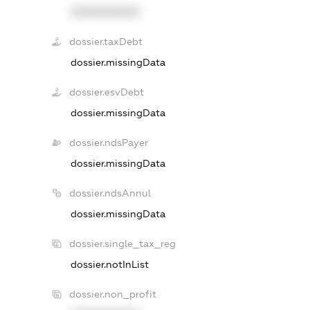
XXXXXXXXXX
dossier.taxDebt
dossier.missingData
dossier.esvDebt
dossier.missingData
dossier.ndsPayer
dossier.missingData
dossier.ndsAnnul
dossier.missingData
dossier.single_tax_reg
dossier.notInList
dossier.non_profit