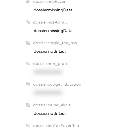
dossier.ndsPayer
dossier.missingData
dossier.ndsAnnul
dossier.missingData
dossier.single_tax_reg
dossier.notInList
dossier.non_profit
XXXXXXXXXX
dossier.budget_dotation
XXXXXXXXXX
dossier.palne_akciz
dossier.notInList
dossier.bigTaxPayerReg