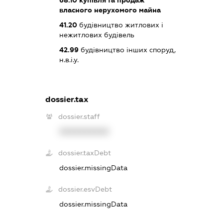
68.10
купівля та продаж
власного нерухомого майна
41.20
будівництво житлових і
нежитлових будівель
42.99
будівництво інших споруд,
н.в.і.у.
dossier.tax
dossier.staff
XXXXXXXXXX
dossier.taxDebt
dossier.missingData
dossier.esvDebt
dossier.missingData