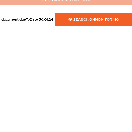
XXXXXXXXXX
dossier.commercial_info.website
document.dueToDate
30.01.24
SEARCH.ONMONITORING
XXXXXXXXXX
dossier.commercial_info.activity
XXXXXXXXXX
freemium.exampleText_1
freemium.exampleText_2
freemium.anonymousPerSearch2
FREEMIUM.DETAILS
FREEMIUM.REGISTER