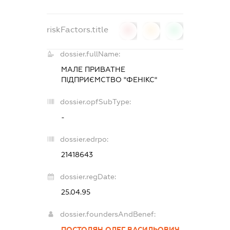
riskFactors.title
0
0
0
dossier.fullName:
МАЛЕ ПРИВАТНЕ
ПІДПРИЄМСТВО "ФЕНІКС"
dossier.opfSubType:
-
dossier.edrpo:
21418643
dossier.regDate:
25.04.95
dossier.foundersAndBenef:
ПОСТОЛЯН ОЛЕГ ВАСИЛЬОВИЧ