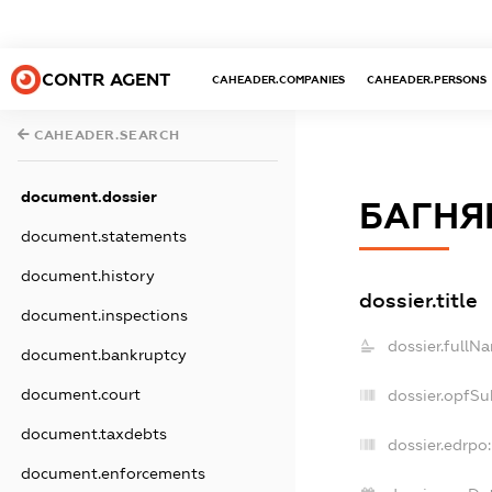
CONTR AGENT
CAHEADER.COMPANIES
CAHEADER.PERSONS
CAHEADER.SEARCH
document.dossier
БАГНЯ
document.statements
document.history
dossier.title
document.inspections
dossier.fullN
document.bankruptcy
document.court
dossier.opfSu
document.taxdebts
dossier.edrpo:
document.enforcements