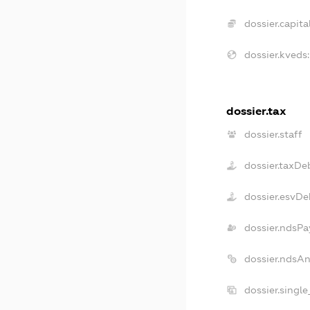
dossier.capital
dossier.kveds:
dossier.tax
dossier.staff
dossier.taxDe
dossier.esvDe
dossier.ndsPa
dossier.ndsA
dossier.singl