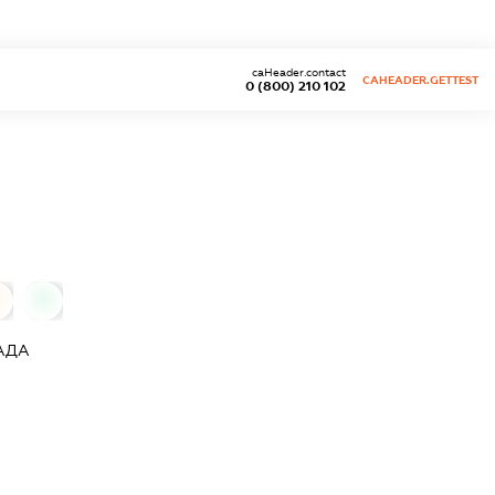
caHeader.contact
CAHEADER.GETTEST
0 (800) 210 102
0
0
АДА