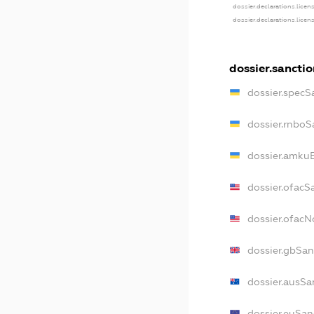
dossier.declarations.licen
dossier.declarations.licen
dossier.sanctio
dossier.specS
dossier.rnboS
dossier.amkuB
dossier.ofacS
dossier.ofac
dossier.gbSan
dossier.ausSa
dossier.euSan