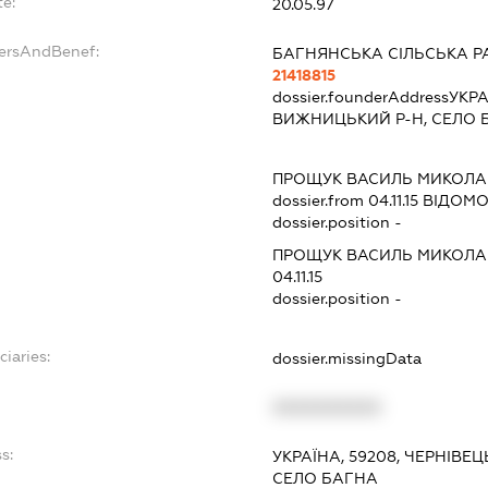
e:
20.05.97
dersAndBenef:
БАГНЯНСЬКА СІЛЬСЬКА Р
21418815
dossier.founderAddress
УКРА
ВИЖНИЦЬКИЙ Р-Н, СЕЛО 
ПРОЩУК ВАСИЛЬ МИКОЛ
dossier.from 04.11.15
ВІДОМОС
dossier.position -
ПРОЩУК ВАСИЛЬ МИКОЛ
04.11.15
dossier.position -
ciaries:
dossier.missingData
XXXXXXXXXX
s:
УКРАЇНА, 59208, ЧЕРНІВЕ
СЕЛО БАГНА