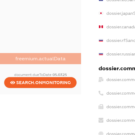
dossier.japan
dossier.canad
dossier.rfSan
dossier.russia
freemium.actualData
dossier.comme
document.dueToDate
05.07.25
dossier.comme
SEARCH.ONMONITORING
dossier.comme
dossier.comme
dossier.comme
dossier.comme