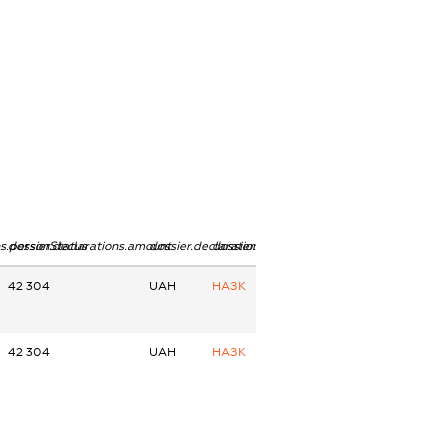
ns.personStatus
dossier.declarations.amount
dossier.declarations.currency
dossier.declarations.source
42 304
UAH
НАЗК
42 304
UAH
НАЗК