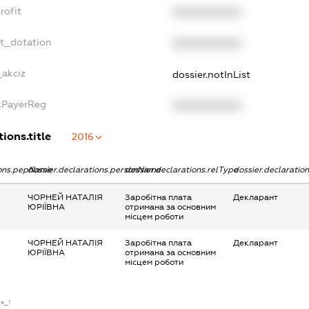
rofit
XXXXXXXXXX
et_dotation
XXXXXXXXXX
_akciz
dossier.notInList
axPayerReg
XXXXXXXXXX
ions.title
2016
ions.pepName
dossier.declarations.personName
dossier.declarations.relType
dossier.declaratio
ЧОРНЕЙ НАТАЛІЯ
Заробітна плата
Декларант
ЮРІЇВНА
отримана за основним
місцем роботи
ЧОРНЕЙ НАТАЛІЯ
Заробітна плата
Декларант
ЮРІЇВНА
отримана за основним
місцем роботи
se_1