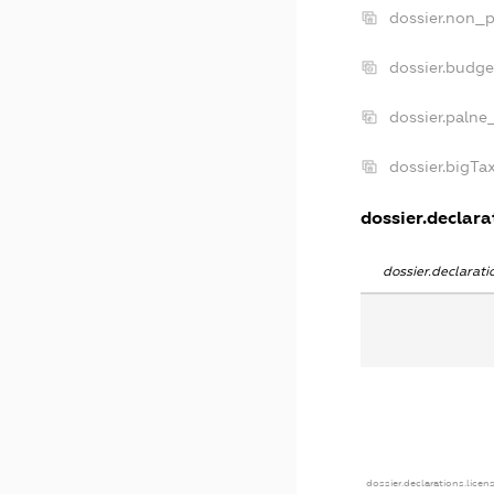
dossier.non_p
dossier.budg
dossier.palne
dossier.bigT
dossier.declarat
dossier.declarat
dossier.declarations.licen