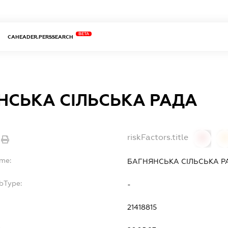
BETA
CAHEADER.PERSSEARCH
НСЬКА СІЛЬСЬКА РАДА
riskFactors.title
0
ame:
БАГНЯНСЬКА СІЛЬСЬКА Р
bType:
-
21418815