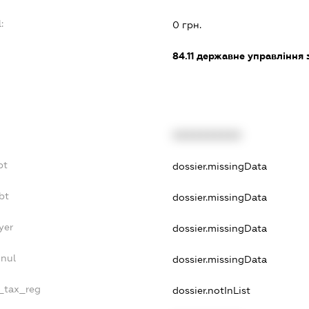
:
0 грн.
84.11
державне управління 
XXXXXXXXXX
bt
dossier.missingData
bt
dossier.missingData
yer
dossier.missingData
nnul
dossier.missingData
e_tax_reg
dossier.notInList