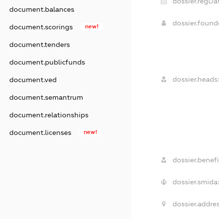
dossier.regDat
document.balances
dossier.foun
document.scorings
new!
document.tenders
document.publicfunds
dossier.heads:
document.ved
document.semantrum
document.relationships
document.licenses
new!
dossier.benefi
dossier.smida:
dossier.addres