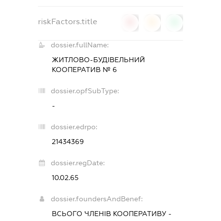
riskFactors.title
0
0
0
dossier.fullName:
ЖИТЛОВО-БУДІВЕЛЬНИЙ
КООПЕРАТИВ № 6
dossier.opfSubType:
-
dossier.edrpo:
21434369
dossier.regDate:
10.02.65
dossier.foundersAndBenef:
ВСЬОГО ЧЛЕНІВ КООПЕРАТИВУ -