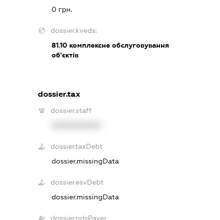
0 грн.
dossier.kveds:
81.10
комплексне обслуговування
об'єктів
dossier.tax
dossier.staff
XXXXXXXXXX
dossier.taxDebt
dossier.missingData
dossier.esvDebt
dossier.missingData
dossier.ndsPayer