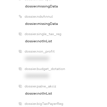
dossier.missingData
dossier.ndsAnnul
dossier.missingData
dossier.single_tax_reg
dossier.notInList
dossier.non_profit
XXXXXXXXXX
dossier.budget_dotation
XXXXXXXXXX
dossier.palne_akciz
dossier.notInList
dossier.bigTaxPayerReg