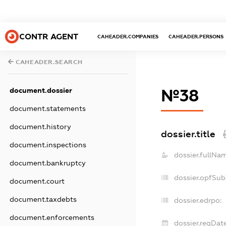
CONTR AGENT
CAHEADER.COMPANIES
CAHEADER.PERSONS
CAHEADER.SEARCH
document.dossier
№38
document.statements
document.history
dossier.title
document.inspections
dossier.fullNa
document.bankruptcy
dossier.opfSub
document.court
document.taxdebts
dossier.edrpo:
document.enforcements
dossier.regDate