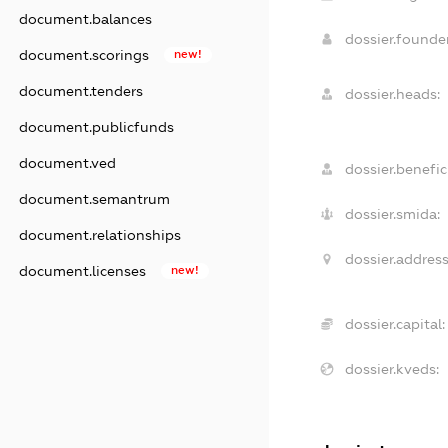
document.balances
dossier.found
document.scorings
new!
document.tenders
dossier.heads:
document.publicfunds
document.ved
dossier.benefici
document.semantrum
dossier.smida:
document.relationships
dossier.address
document.licenses
new!
dossier.capital:
dossier.kveds: