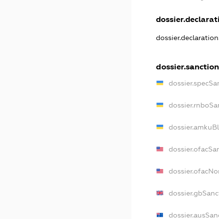
dossier.declarati
dossier.declaratio
dossier.sanction
dossier.specSa
dossier.rnboSa
dossier.amkuBl
dossier.ofacSa
dossier.ofacN
dossier.gbSanc
dossier.ausSan