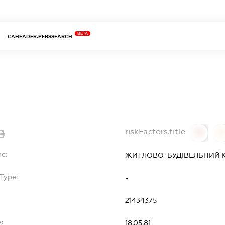
BETA
CAHEADER.PERSSEARCH
riskFactors.title
0
0
me:
ЖИТЛОВО-БУДІВЕЛЬНИЙ 
Type:
-
21434375
:
18.05.81