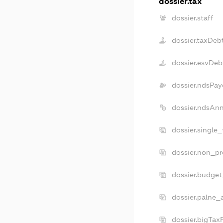
dossier.tax
dossier.staff
dossier.taxDeb
dossier.esvDeb
dossier.ndsPay
dossier.ndsAn
dossier.single
dossier.non_pr
dossier.budge
dossier.palne_
dossier.bigTax