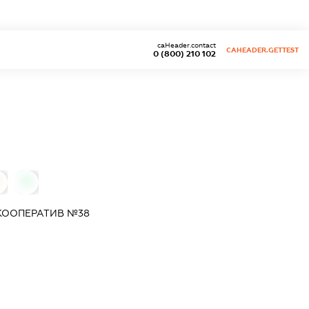
caHeader.contact
CAHEADER.GETTEST
0 (800) 210 102
0
КООПЕРАТИВ №38