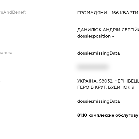
ersAndBenef:
ГРОМАДЯНИ - 166 КВАРТИ
ДАНИЛЮК АНДРІЙ СЕРГІ
dossier.position -
aries:
dossier.missingData
XXXXXXXXXX
:
УКРАЇНА, 58032, ЧЕРНІВЕЦ
ГЕРОЇВ КРУТ, БУДИНОК 9
dossier.missingData
81.10
комплексне обслуговув