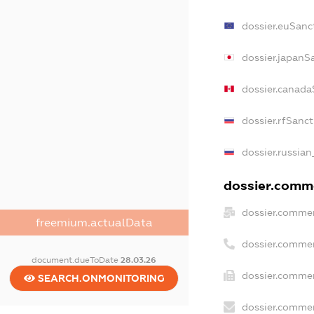
dossier.euSanc
dossier.japanS
dossier.canada
dossier.rfSanc
dossier.russian
dossier.comme
dossier.commer
freemium.actualData
dossier.commer
document.dueToDate
28.03.26
dossier.commer
SEARCH.ONMONITORING
dossier.commer