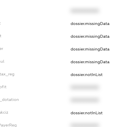
XXXXXXXXXX
t
dossier.missingData
t
dossier.missingData
er
dossier.missingData
nul
dossier.missingData
_tax_reg
dossier.notInList
ofit
XXXXXXXXXX
t_dotation
XXXXXXXXXX
akciz
dossier.notInList
PayerReg
XXXXXXXXXX