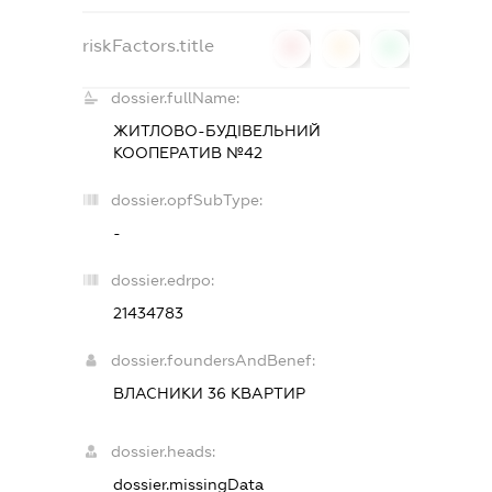
riskFactors.title
0
0
0
dossier.fullName:
ЖИТЛОВО-БУДІВЕЛЬНИЙ
КООПЕРАТИВ №42
dossier.opfSubType:
-
dossier.edrpo:
21434783
dossier.foundersAndBenef:
ВЛАСНИКИ 36 КВАРТИР
dossier.heads:
dossier.missingData