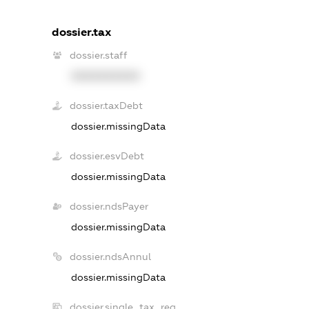
dossier.tax
dossier.staff
XXXXXXXXXX
dossier.taxDebt
dossier.missingData
dossier.esvDebt
dossier.missingData
dossier.ndsPayer
dossier.missingData
dossier.ndsAnnul
dossier.missingData
dossier.single_tax_reg