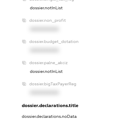
dossier.notInList
dossier.non_profit
XXXXXXXXXX
dossier.budget_dotation
XXXXXXXXXX
dossier.palne_akciz
dossier.notInList
dossier.bigTaxPayerReg
XXXXXXXXXX
dossier.declarations.title
dossier.declarations.noData