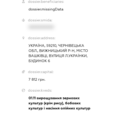
dossier.beneficiaries:
dossier.missingData
dossier.smida:
XXXXXXXXXX
dossier.address:
УКРАЇНА, 59210, ЧЕРНІВЕЦЬКА
ОБЛ., ВИЖНИЦЬКИЙ Р-Н, МІСТО
ВАШКІВЦІ, ВУЛИЦЯ Л.УКРАЇНКИ,
БУДИНОК 6
dossier.capital:
7 812 грн.
dossier.kveds:
01.11
вирощування зернових
культур (крім рису), бобових
культур і насіння олійних культур