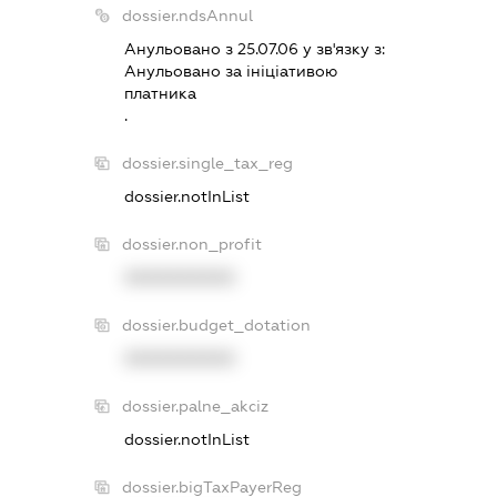
dossier.ndsAnnul
Анульовано з 25.07.06 у зв'язку з:
Анульовано за iнiцiативою
платника
.
dossier.single_tax_reg
dossier.notInList
dossier.non_profit
XXXXXXXXXX
dossier.budget_dotation
XXXXXXXXXX
dossier.palne_akciz
dossier.notInList
dossier.bigTaxPayerReg