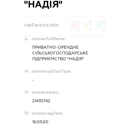
"НАДІЯ"
riskFactors.title
0
0
0
dossier.fullName:
ПРИВАТНО-ОРЕНДНЕ
СІЛЬСЬКОГОСПОДАРСЬКЕ
ПІДПРИЄМСТВО "НАДІЯ"
dossier.opfSubType:
-
dossier.edrpo:
21435742
dossier.regDate:
16.03.00