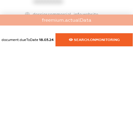
XXXXXXXXXX
dossier.commercial_info.website
freemium.actualData
XXXXXXXXXX
dossier.commercial_info.activity
document.dueToDate
18.03.24
SEARCH.ONMONITORING
XXXXXXXXXX
freemium.exampleText_1
freemium.exampleText_2
freemium.anonymousPerSearch2
FREEMIUM.DETAILS
FREEMIUM.REGISTER