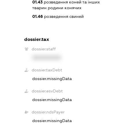
01.43
розведення коней та інших
тварин родини конячих
01.46
розведення свиней
dossier.tax
dossier.staff
XXXXXXXXXX
dossier.taxDebt
dossier.missingData
dossier.esvDebt
dossier.missingData
dossier.ndsPayer
dossier.missingData