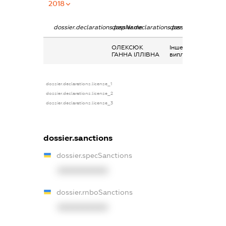
2018
dossier.declarations.pepName
dossier.declarations.personName
dossier.declaration
ОЛЕКСЮК
Інше, Дородові
ГАННА ІЛЛІВНА
виплати
dossier.declarations.license_1
dossier.declarations.license_2
dossier.declarations.license_3
dossier.sanctions
dossier.specSanctions
XXXXXXXXXX
dossier.rnboSanctions
XXXXXXXXXX