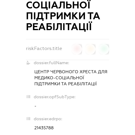
СОЦІАЛЬНОЇ
ПІДТРИМКИ ТА
РЕАБІЛІТАЦІЇ
riskFactors.title
0
0
0
dossier.fullName:
ЦЕНТР ЧЕРВОНОГО ХРЕСТА ДЛЯ
МЕДИКО-СОЦІАЛЬНОЇ
ПІДТРИМКИ ТА РЕАБІЛІТАЦІЇ
dossier.opfSubType:
-
dossier.edrpo:
21435788