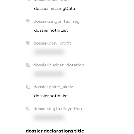
dossier.missingData
dossier.single_tax_reg
dossier.notInList
dossier.non_profit
XXXXXXXXXX
dossier.budget_dotation
XXXXXXXXXX
dossier.palne_akciz
dossier.notInList
dossier.bigTaxPayerReg
XXXXXXXXXX
dossier.declarations.title