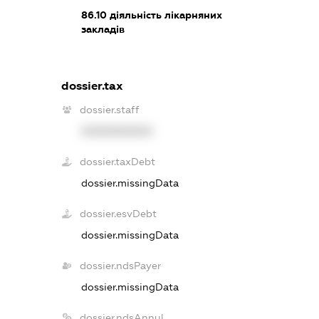
86.10
діяльність лікарняних
закладів
dossier.tax
dossier.staff
XXXXXXXXXX
dossier.taxDebt
dossier.missingData
dossier.esvDebt
dossier.missingData
dossier.ndsPayer
dossier.missingData
dossier.ndsAnnul