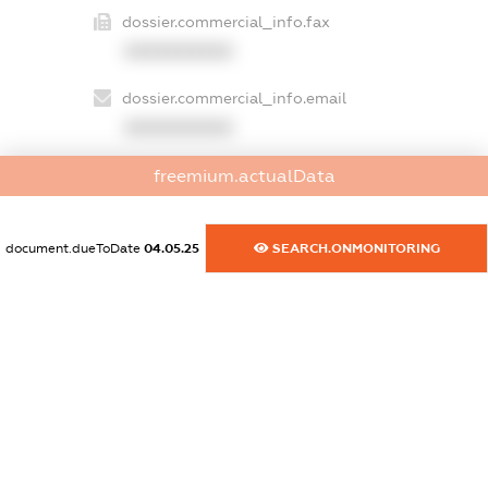
dossier.commercial_info.fax
XXXXXXXXXX
dossier.commercial_info.email
XXXXXXXXXX
dossier.commercial_info.website
freemium.actualData
XXXXXXXXXX
document.dueToDate
04.05.25
SEARCH.ONMONITORING
dossier.commercial_info.activity
XXXXXXXXXX
freemium.exampleText_1
freemium.exampleText_2
freemium.anonymousPerSearch2
FREEMIUM.DETAILS
FREEMIUM.REGISTER