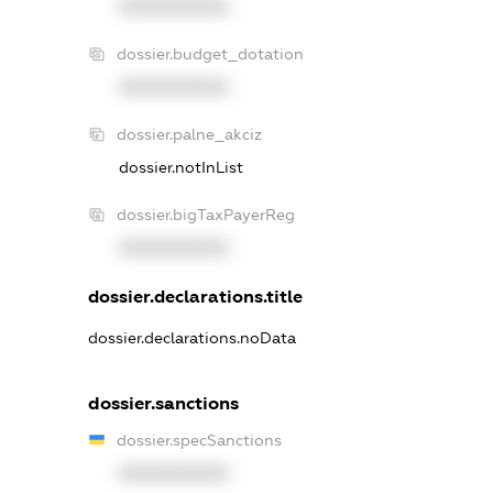
XXXXXXXXXX
dossier.budget_dotation
XXXXXXXXXX
dossier.palne_akciz
dossier.notInList
dossier.bigTaxPayerReg
XXXXXXXXXX
dossier.declarations.title
dossier.declarations.noData
dossier.sanctions
dossier.specSanctions
XXXXXXXXXX