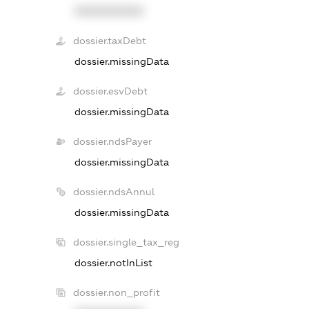
XXXXXXXXXX
dossier.taxDebt
dossier.missingData
dossier.esvDebt
dossier.missingData
dossier.ndsPayer
dossier.missingData
dossier.ndsAnnul
dossier.missingData
dossier.single_tax_reg
dossier.notInList
dossier.non_profit