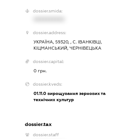
dossier.smida:
XXXXXXXXXX
dossier.address:
УКРАЇНА, 59320, , С. ІВАНКІВЦІ,
КІЦМАНСЬКИЙ, ЧЕРНІВЕЦЬКА
dossier.capital:
0 грн.
dossier.kveds:
01.11.0
вирощування зернових та
технічних культур
dossier.tax
dossier.staff