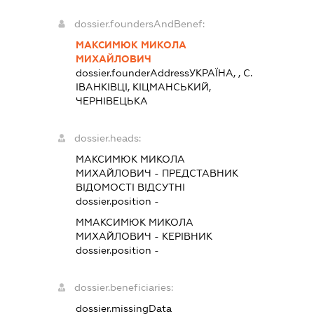
dossier.foundersAndBenef:
МАКСИМЮК МИКОЛА
МИХАЙЛОВИЧ
dossier.founderAddress
УКРАЇНА, , С.
ІВАНКІВЦІ, КІЦМАНСЬКИЙ,
ЧЕРНІВЕЦЬКА
dossier.heads:
МАКСИМЮК МИКОЛА
МИХАЙЛОВИЧ
-
ПРЕДСТАВНИК
ВІДОМОСТІ ВІДСУТНІ
dossier.position -
ММАКСИМЮК МИКОЛА
МИХАЙЛОВИЧ
-
КЕРІВНИК
dossier.position -
dossier.beneficiaries:
dossier.missingData