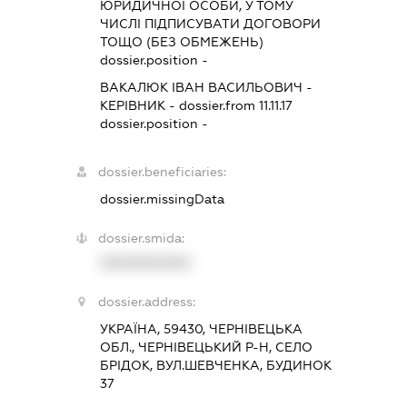
ЮРИДИЧНОЇ ОСОБИ, У ТОМУ
ЧИСЛІ ПІДПИСУВАТИ ДОГОВОРИ
ТОЩО (БЕЗ ОБМЕЖЕНЬ)
dossier.position -
ВАКАЛЮК ІВАН ВАСИЛЬОВИЧ
-
КЕРІВНИК
- dossier.from 11.11.17
dossier.position -
dossier.beneficiaries:
dossier.missingData
dossier.smida:
XXXXXXXXXX
dossier.address:
УКРАЇНА, 59430, ЧЕРНІВЕЦЬКА
ОБЛ., ЧЕРНІВЕЦЬКИЙ Р-Н, СЕЛО
БРІДОК, ВУЛ.ШЕВЧЕНКА, БУДИНОК
37