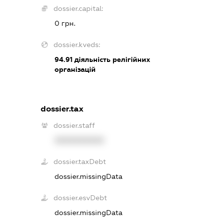
dossier.capital:
0 грн.
dossier.kveds:
94.91
діяльність релігійних
організацій
dossier.tax
dossier.staff
XXXXXXXXXX
dossier.taxDebt
dossier.missingData
dossier.esvDebt
dossier.missingData