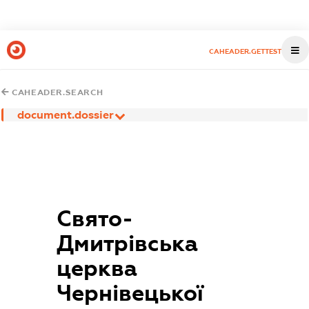
CAHEADER.GETTEST
CAHEADER.SEARCH
document.dossier
Свято-
Дмитрівська
церква
Чернівецької