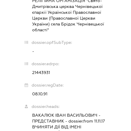
РЕЛІГІЙНА ОРГАНІЗАЦІЯ "Свято-
Дмитрівська церква Чернівецької
єпархії Української Православної
Церкви (Православної Церкви
України) села Брідок Чернівецької
області"
dossier.opfSubType:
-
dossier.edrpo:
21443931
dossier.regDate:
08.10.91
dossier.heads:
ВАКАЛЮК ІВАН ВАСИЛЬОВИЧ
-
ПРЕДСТАВНИК
- dossier.from 11.11.17
ВЧИНЯТИ ДІЇ ВІД ІМЕНІ