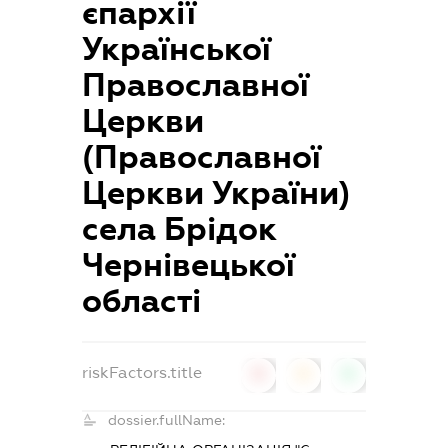
єпархії
Української
Православної
Церкви
(Православної
Церкви України)
села Брідок
Чернівецької
області
riskFactors.title
0
0
0
dossier.fullName: