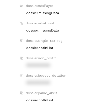
dossier.ndsPayer
dossier.missingData
dossier.ndsAnnul
dossier.missingData
dossier.single_tax_reg
dossier.notInList
dossier.non_profit
XXXXXXXXXX
dossier.budget_dotation
XXXXXXXXXX
dossier.palne_akciz
dossier.notInList