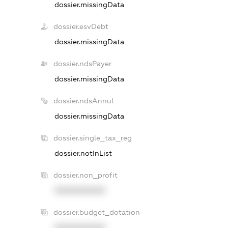
dossier.missingData
dossier.esvDebt
dossier.missingData
dossier.ndsPayer
dossier.missingData
dossier.ndsAnnul
dossier.missingData
dossier.single_tax_reg
dossier.notInList
dossier.non_profit
XXXXXXXXXX
dossier.budget_dotation
XXXXXXXXXX