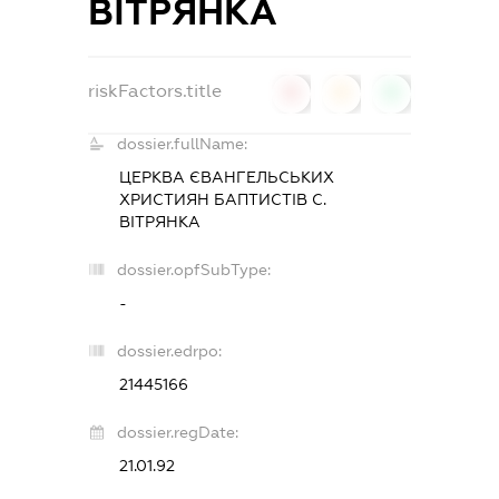
ВІТРЯНКА
riskFactors.title
0
0
0
dossier.fullName:
ЦЕРКВА ЄВАНГЕЛЬСЬКИХ
ХРИСТИЯН БАПТИСТІВ С.
ВІТРЯНКА
dossier.opfSubType:
-
dossier.edrpo:
21445166
dossier.regDate:
21.01.92