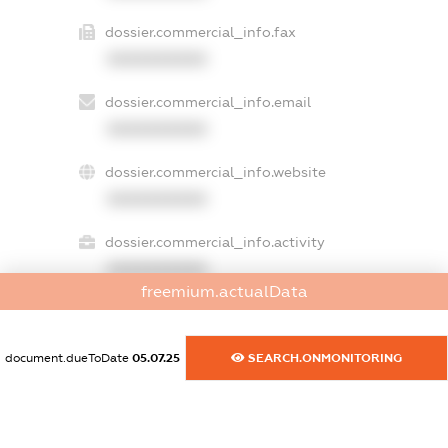
dossier.commercial_info.fax
XXXXXXXXXX
dossier.commercial_info.email
XXXXXXXXXX
dossier.commercial_info.website
XXXXXXXXXX
dossier.commercial_info.activity
XXXXXXXXXX
freemium.actualData
freemium.exampleText_1
document.dueToDate
05.07.25
SEARCH.ONMONITORING
freemium.exampleText_2
freemium.anonymousPerSearch2
FREEMIUM.DETAILS