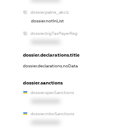
dossier.palne_akciz
dossier.notInList
dossier.bigTaxPayerReg
XXXXXXXXXX
dossier.declarations.title
dossier.declarations.noData
dossier.sanctions
dossier.specSanctions
XXXXXXXXXX
dossier.rnboSanctions
XXXXXXXXXX