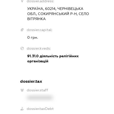
dossier.address:
УКРАЇНА, 60214, ЧЕРНІВЕЦЬКА
ОБЛ., СОКИРЯНСЬКИЙ Р-Н, СЕЛО
ВІТРЯНКА
dossier.capital:
0 грн.
dossier.kveds:
91.31.0
діяльність релігійних
організацій
dossier.tax
dossier.staff
XXXXXXXXXX
dossier.taxDebt