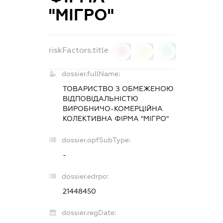
"МІГРО"
riskFactors.title
0
0
0
dossier.fullName:
ТОВАРИСТВО З ОБМЕЖЕНОЮ
ВІДПОВІДАЛЬНІСТЮ
ВИРОБНИЧО-КОМЕРЦІЙНА
КОЛЕКТИВНА ФІРМА "МІГРО"
dossier.opfSubType:
-
dossier.edrpo:
21448450
dossier.regDate: