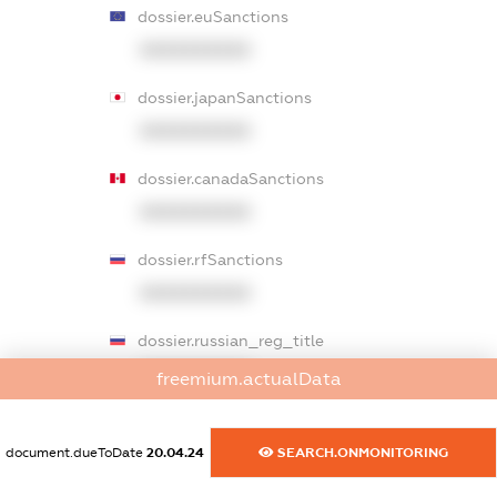
dossier.euSanctions
XXXXXXXXXX
dossier.japanSanctions
XXXXXXXXXX
dossier.canadaSanctions
XXXXXXXXXX
dossier.rfSanctions
XXXXXXXXXX
dossier.russian_reg_title
XXXXXXXXXX
freemium.actualData
dossier.commercial_info.title
document.dueToDate
20.04.24
SEARCH.ONMONITORING
dossier.commercial_info.postal_address
XXXXXXXXXX