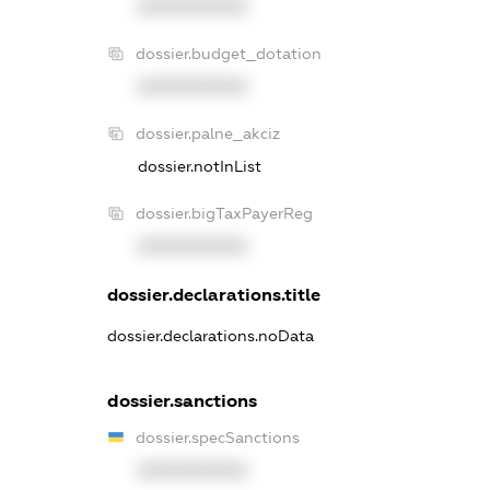
XXXXXXXXXX
dossier.budget_dotation
XXXXXXXXXX
dossier.palne_akciz
dossier.notInList
dossier.bigTaxPayerReg
XXXXXXXXXX
dossier.declarations.title
dossier.declarations.noData
dossier.sanctions
dossier.specSanctions
XXXXXXXXXX