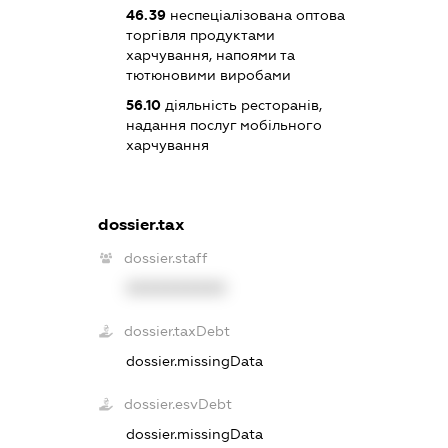
46.39
неспеціалізована оптова
торгівля продуктами
харчування, напоями та
тютюновими виробами
56.10
діяльність ресторанів,
надання послуг мобільного
харчування
dossier.tax
dossier.staff
XXXXXXXXXX
dossier.taxDebt
dossier.missingData
dossier.esvDebt
dossier.missingData