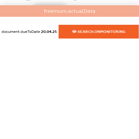
XXXXXXXXXX
freemium.actualData
dossier.commercial_info.website
XXXXXXXXXX
document.dueToDate
20.04.25
SEARCH.ONMONITORING
dossier.commercial_info.activity
XXXXXXXXXX
freemium.exampleText_1
freemium.exampleText_2
freemium.anonymousPerSearch2
FREEMIUM.DETAILS
FREEMIUM.REGISTER