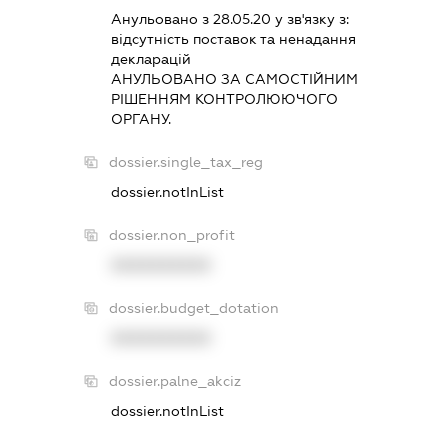
Анульовано з 28.05.20 у зв'язку з:
вiдсутнiсть поставок та ненадання
декларацiй
АНУЛЬОВАНО ЗА САМОСТIЙНИМ
РIШЕННЯМ КОНТРОЛЮЮЧОГО
ОРГАНУ.
dossier.single_tax_reg
dossier.notInList
dossier.non_profit
XXXXXXXXXX
dossier.budget_dotation
XXXXXXXXXX
dossier.palne_akciz
dossier.notInList