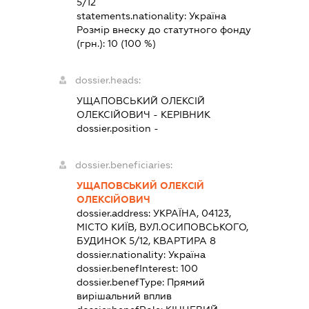
5/12
statements.nationality:
Україна
Розмір внеску до статутного фонду
(грн.):
10
(100 %)
dossier.heads:
УЩАПОВСЬКИЙ ОЛЕКСІЙ
ОЛЕКСІЙОВИЧ
-
КЕРІВНИК
dossier.position -
dossier.beneficiaries:
УЩАПОВСЬКИЙ ОЛЕКСІЙ
ОЛЕКСІЙОВИЧ
dossier.address:
УКРАЇНА, 04123,
МІСТО КИЇВ, ВУЛ.ОСИПОВСЬКОГО,
БУДИНОК 5/12, КВАРТИРА 8
dossier.nationality:
Україна
dossier.benefInterest:
100
dossier.benefType:
Прямий
вирішальний вплив