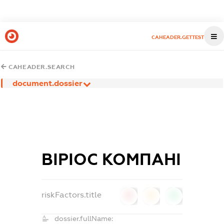
CAHEADER.GETTEST
CAHEADER.SEARCH
document.dossier
ВІРІОС КОМПАНІ
riskFactors.title
0
0
0
dossier.fullName: