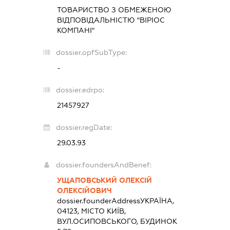
ТОВАРИСТВО З ОБМЕЖЕНОЮ
ВІДПОВІДАЛЬНІСТЮ "ВІРІОС
КОМПАНІ"
dossier.opfSubType:
-
dossier.edrpo:
21457927
dossier.regDate:
29.03.93
dossier.foundersAndBenef:
УЩАПОВСЬКИЙ ОЛЕКСІЙ
ОЛЕКСІЙОВИЧ
dossier.founderAddress
УКРАЇНА,
04123, МІСТО КИЇВ,
ВУЛ.ОСИПОВСЬКОГО, БУДИНОК