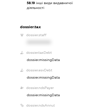
58.19
інші види видавничої
діяльності
dossier.tax
dossier.staff
XXXXXXXXXX
dossier.taxDebt
dossier.missingData
dossier.esvDebt
dossier.missingData
dossier.ndsPayer
dossier.missingData
dossier.ndsAnnul