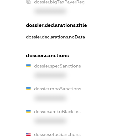
dossier.bigTaxPayerReg
XXXXXXXXXX
dossier.declarations.title
dossier.declarations.noData
dossier.sanctions
dossier.specSanctions
XXXXXXXXXX
dossier.rnboSanctions
XXXXXXXXXX
dossier.amkuBlackList
XXXXXXXXXX
dossier.ofacSanctions