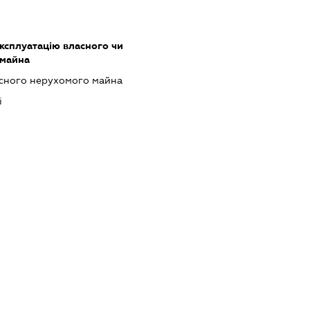
ксплуатацію власного чи
 майна
асного нерухомого майна
і