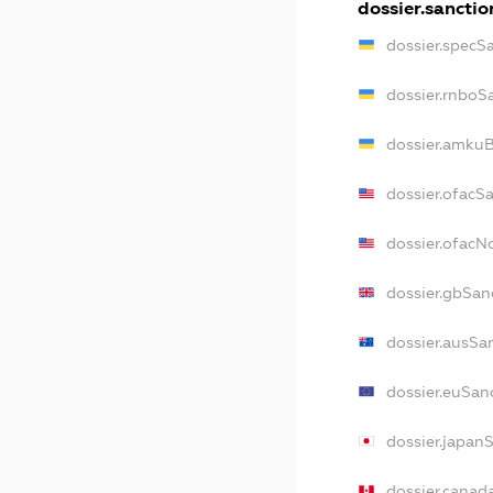
dossier.sanctio
dossier.specS
dossier.rnboS
dossier.amkuB
dossier.ofacS
dossier.ofac
dossier.gbSan
dossier.ausSa
dossier.euSan
dossier.japan
dossier.canad