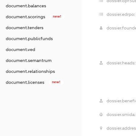
dossier.opfSu
document.balances
dossier.edrpo:
document.scorings
new!
document.tenders
dossier.found
document.publicfunds
document.ved
document.semantrum
dossier.heads:
document.relationships
document.licenses
new!
dossier.benefic
dossier.smida:
dossier.addres