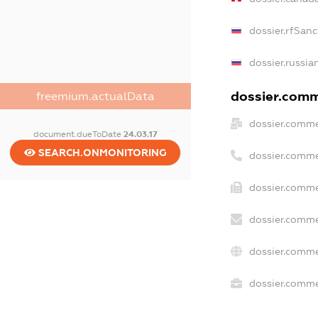
dossier.rfSanc
dossier.russia
dossier.comme
freemium.actualData
dossier.comme
document.dueToDate
24.03.17
SEARCH.ONMONITORING
dossier.comme
dossier.comme
dossier.comme
dossier.comme
dossier.commer