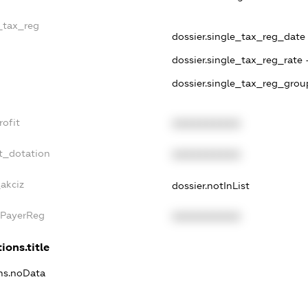
e_tax_reg
dossier.single_tax_reg_date -
dossier.single_tax_reg_rate 
dossier.single_tax_reg_grou
rofit
XXXXXXXXXX
t_dotation
XXXXXXXXXX
_akciz
dossier.notInList
xPayerReg
XXXXXXXXXX
ions.title
ons.noData