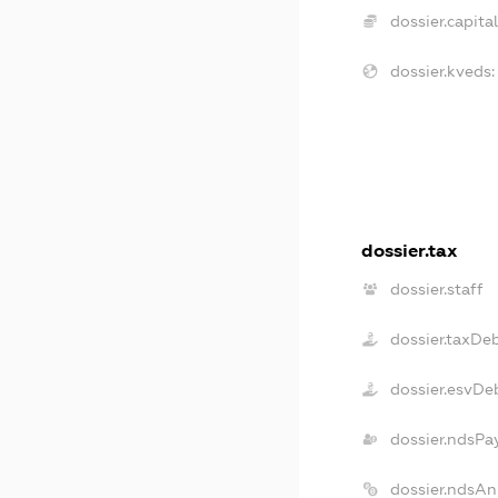
dossier.capital
dossier.kveds:
dossier.tax
dossier.staff
dossier.taxDe
dossier.esvDe
dossier.ndsPa
dossier.ndsAn