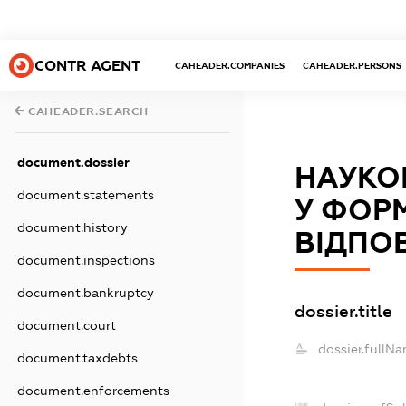
CONTR AGENT
CAHEADER.COMPANIES
CAHEADER.PERSONS
CAHEADER.SEARCH
document.dossier
НАУКО
document.statements
У ФОР
document.history
ВІДПО
document.inspections
document.bankruptcy
dossier.title
document.court
dossier.fullNa
document.taxdebts
document.enforcements