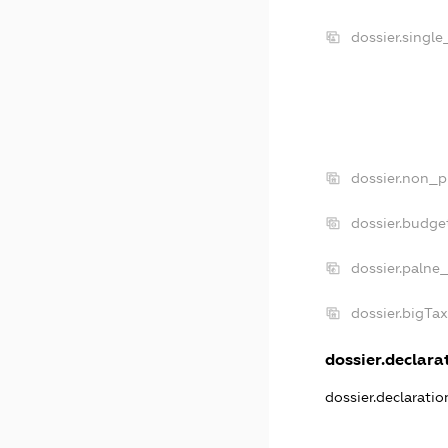
dossier.singl
dossier.non_p
dossier.budge
dossier.palne
dossier.bigTa
dossier.declarat
dossier.declarati