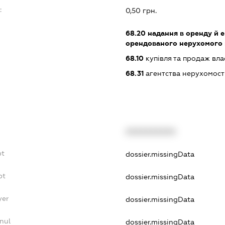
:
0,50 грн.
68.20
надання в оренду й е
орендованого нерухомого
68.10
купівля та продаж вл
68.31
агентства нерухомост
XXXXXXXXXX
bt
dossier.missingData
bt
dossier.missingData
yer
dossier.missingData
nul
dossier.missingData