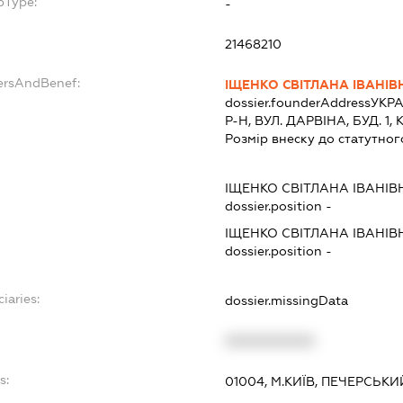
bType:
-
21468210
ersAndBenef:
ІЩЕНКО СВІТЛАНА ІВАНІВ
dossier.founderAddress
УКРА
Р-Н, ВУЛ. ДАРВІНА, БУД. 1, 
Розмір внеску до статутног
ІЩЕНКО СВІТЛАНА ІВАНІВ
dossier.position -
ІЩЕНКО СВІТЛАНА ІВАНІВ
dossier.position -
iaries:
dossier.missingData
XXXXXXXXXX
s:
01004, М.КИЇВ, ПЕЧЕРСЬКИЙ