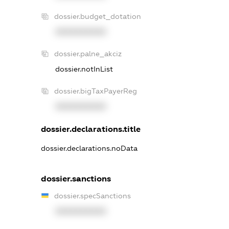
dossier.budget_dotation
XXXXXXXXXX
dossier.palne_akciz
dossier.notInList
dossier.bigTaxPayerReg
XXXXXXXXXX
dossier.declarations.title
dossier.declarations.noData
dossier.sanctions
dossier.specSanctions
XXXXXXXXXX