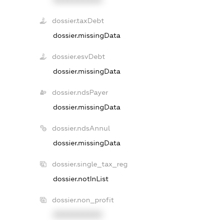
dossier.taxDebt
dossier.missingData
dossier.esvDebt
dossier.missingData
dossier.ndsPayer
dossier.missingData
dossier.ndsAnnul
dossier.missingData
dossier.single_tax_reg
dossier.notInList
dossier.non_profit
XXXXXXXXXX