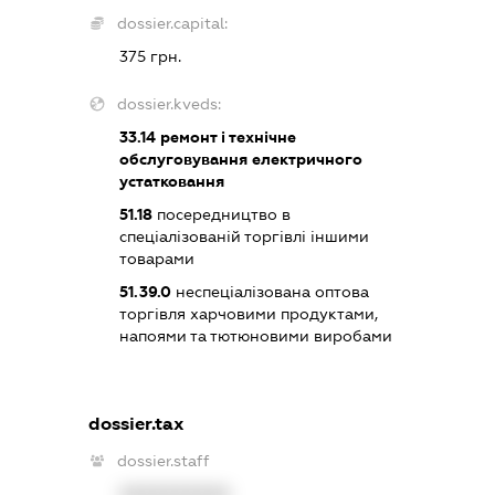
dossier.capital:
375 грн.
dossier.kveds:
33.14
ремонт і технічне
обслуговування електричного
устатковання
51.18
посередництво в
спеціалізованій торгівлі іншими
товарами
51.39.0
неспеціалізована оптова
торгівля харчовими продуктами,
напоями та тютюновими виробами
dossier.tax
dossier.staff
XXXXXXXXXX