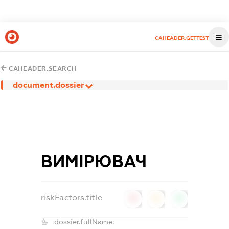
CAHEADER.GETTEST
CAHEADER.SEARCH
document.dossier
ВИМІРЮВАЧ
riskFactors.title
0
0
0
dossier.fullName: