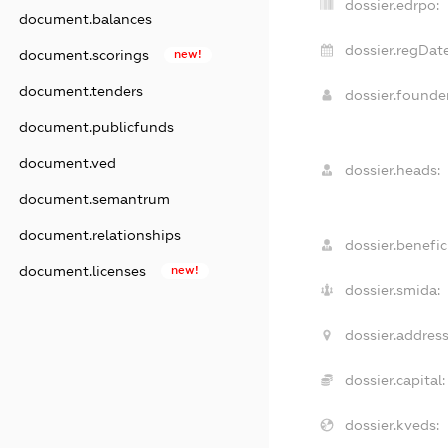
dossier.edrpo:
document.balances
dossier.regDate
document.scorings
new!
document.tenders
dossier.found
document.publicfunds
document.ved
dossier.heads:
document.semantrum
document.relationships
dossier.benefici
document.licenses
new!
dossier.smida:
dossier.address
dossier.capital:
dossier.kveds: