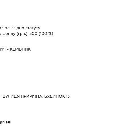
х чол. згідно статуту
о фонду (грн.):
500
(100 %)
ВИЧ
-
КЕРІВНИК
ЇВ, ВУЛИЦЯ ПРИРІЧНА, БУДИНОК 13
ргівлі