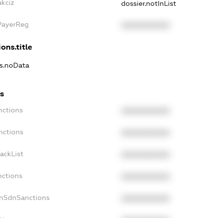
akciz
dossier.notInList
xPayerReg
XXXXXXXXXX
ons.title
ns.noData
ns
nctions
XXXXXXXXXX
nctions
XXXXXXXXXX
ackList
XXXXXXXXXX
nctions
XXXXXXXXXX
onSdnSanctions
XXXXXXXXXX