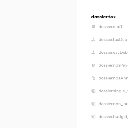
dossier.tax
dossier.staff
dossier.taxDeb
dossier.esvDeb
dossier.ndsPay
dossier.ndsAn
dossier.single
dossier.non_pr
dossier.budge