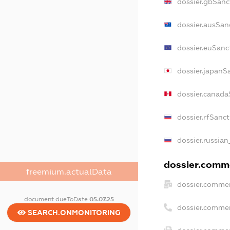
dossier.gbSanc
dossier.ausSan
dossier.euSanc
dossier.japanS
dossier.canada
dossier.rfSanc
dossier.russian
dossier.comme
freemium.actualData
dossier.commer
document.dueToDate
05.07.25
dossier.comme
SEARCH.ONMONITORING