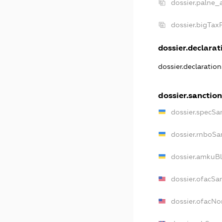
dossier.palne_
dossier.bigTa
dossier.declarati
dossier.declaratio
dossier.sanctio
dossier.specSa
dossier.rnboSa
dossier.amkuBl
dossier.ofacSa
dossier.ofacN