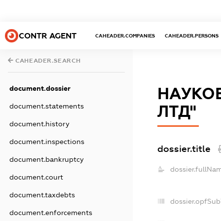
CONTR AGENT
CAHEADER.COMPANIES
CAHEADER.PERSONS
CAHEADER.SEARCH
document.dossier
НАУКО
document.statements
ЛТД"
document.history
document.inspections
dossier.title
document.bankruptcy
dossier.fullNa
document.court
document.taxdebts
dossier.opfSub
document.enforcements