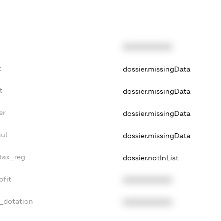
XXXXXXXXXX
t
dossier.missingData
t
dossier.missingData
er
dossier.missingData
nul
dossier.missingData
_tax_reg
dossier.notInList
ofit
XXXXXXXXXX
t_dotation
XXXXXXXXXX