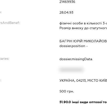
21469936
:
28.04.93
ersAndBenef:
фізичні особи в кількості 3-
Розмір внеску до статутног
БАГРІН ЮРІЙ МИКОЛАЙО
dossier.position -
aries:
dossier.missingData
XXXXXXXXXX
:
УКРАЇНА, 04213, МІСТО КИ
500 грн.
51.90.0
інші види оптової то