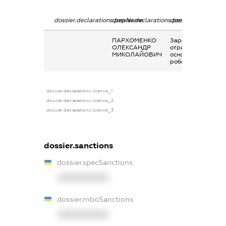
dossier.declarations.pepName
dossier.declarations.personName
dossier.declaratio
ПАРХОМЕНКО
Заробітна плата
ОЛЕКСАНДР
отримана за
МИКОЛАЙОВИЧ
основним місцем
роботи
dossier.declarations.license_1
dossier.declarations.license_2
dossier.declarations.license_3
dossier.sanctions
dossier.specSanctions
XXXXXXXXXX
dossier.rnboSanctions
XXXXXXXXXX