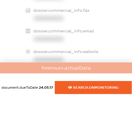
dossier.commercial_info.fax
XXXXXXXXXX
dossier.commercial_info.email
XXXXXXXXXX
dossier.commercial_info.website
XXXXXXXXXX
freemium.actualData
dossier.commercial_info.activity
XXXXXXXXXX
document.dueToDate
24.03.17
SEARCH.ONMONITORING
freemium.exampleText_1
freemium.exampleText_2
freemium.anonymousPerSearch2
FREEMIUM.DETAILS