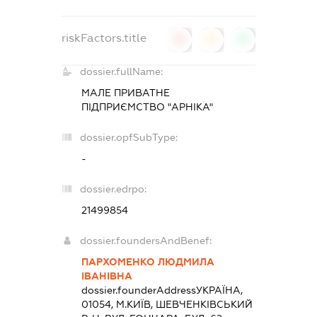
riskFactors.title
0
0
0
dossier.fullName:
МАЛЕ ПРИВАТНЕ
ПІДПРИЄМСТВО "АРНІКА"
dossier.opfSubType:
-
dossier.edrpo:
21499854
dossier.foundersAndBenef:
ПАРХОМЕНКО ЛЮДМИЛА
ІВАНІВНА
dossier.founderAddress
УКРАЇНА,
01054, М.КИЇВ, ШЕВЧЕНКІВСЬКИЙ