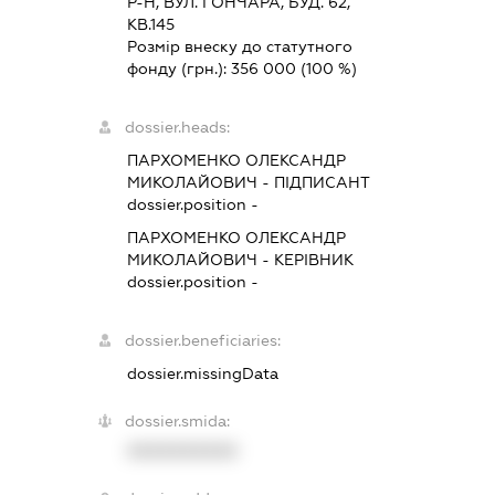
Р-Н, ВУЛ. ГОНЧАРА, БУД. 62,
КВ.145
Розмір внеску до статутного
фонду (грн.):
356 000
(100 %)
dossier.heads:
ПАРХОМЕНКО ОЛЕКСАНДР
МИКОЛАЙОВИЧ
-
ПІДПИСАНТ
dossier.position -
ПАРХОМЕНКО ОЛЕКСАНДР
МИКОЛАЙОВИЧ
-
КЕРІВНИК
dossier.position -
dossier.beneficiaries:
dossier.missingData
dossier.smida:
XXXXXXXXXX