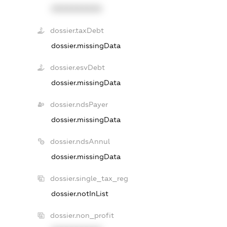
XXXXXXXXXX
dossier.taxDebt
dossier.missingData
dossier.esvDebt
dossier.missingData
dossier.ndsPayer
dossier.missingData
dossier.ndsAnnul
dossier.missingData
dossier.single_tax_reg
dossier.notInList
dossier.non_profit