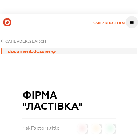
CAHEADER.GETTEST
CAHEADER.SEARCH
document.dossier
ФІРМА
"ЛАСТІВКА"
riskFactors.title
0
0
0