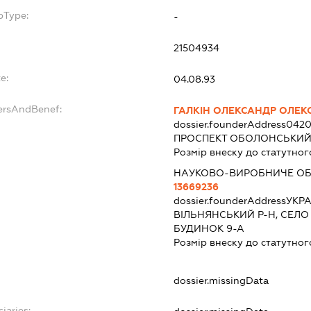
bType:
-
21504934
e:
04.08.93
ersAndBenef:
ГАЛКІН ОЛЕКСАНДР ОЛЕК
dossier.founderAddress
0420
ПРОСПЕКТ ОБОЛОНСЬКИЙ, 
Розмір внеску до статутног
НАУКОВО-ВИРОБНИЧЕ ОБ
13669236
dossier.founderAddress
УКРА
ВІЛЬНЯНСЬКИЙ Р-Н, СЕЛО
БУДИНОК 9-А
Розмір внеску до статутног
dossier.missingData
iaries: