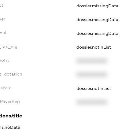
bt
dossier.missingData
yer
dossier.missingData
nul
dossier.missingData
e_tax_reg
dossier.notInList
rofit
XXXXXXXXXX
t_dotation
XXXXXXXXXX
_akciz
dossier.notInList
xPayerReg
XXXXXXXXXX
ions.title
ons.noData