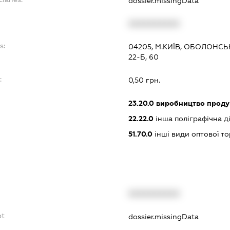
dossier.missingData
XXXXXXXXXX
s:
04205, М.КИЇВ, ОБОЛОНС
22-Б, 60
:
0,50 грн.
23.20.0
виробництво проду
22.22.0
інша поліграфічна д
51.70.0
інші види оптової то
XXXXXXXXXX
bt
dossier.missingData