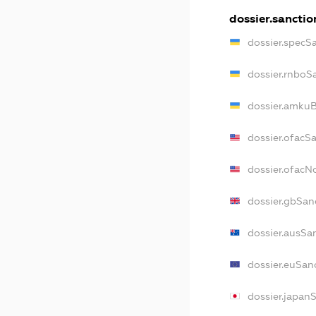
dossier.sanctio
dossier.specS
dossier.rnboS
dossier.amkuB
dossier.ofacS
dossier.ofac
dossier.gbSan
dossier.ausSa
dossier.euSan
dossier.japan