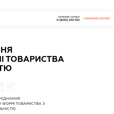
caHeader.contact
CAHEADER.GETTEST
0 (800) 210 102
ННЯ
І ТОВАРИСТВА
СТЮ
0
0
'ЄДНАННЯ
У ФОРМІ ТОВАРИСТВА З
ЛЬНІСТЮ