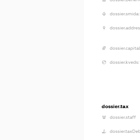
dossier.smida:
dossier.addres
dossier.capital
dossier.kveds:
dossier.tax
dossier.staff
dossier.taxDe