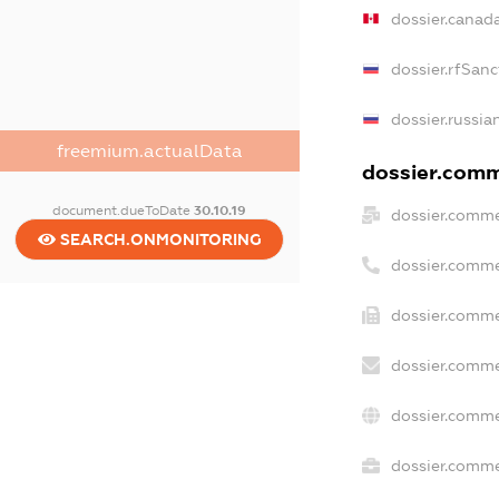
dossier.canad
dossier.rfSanc
dossier.russia
freemium.actualData
dossier.comme
document.dueToDate
30.10.19
dossier.comme
SEARCH.ONMONITORING
dossier.comme
dossier.comme
dossier.comme
dossier.comme
dossier.commer