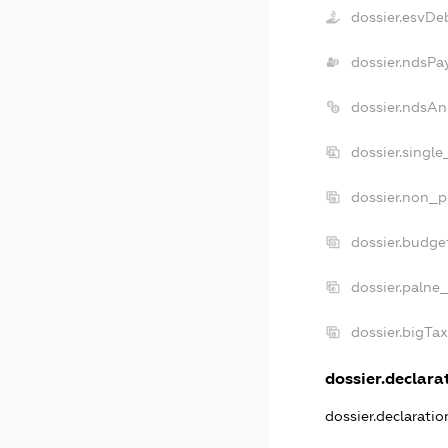
dossier.esvDe
dossier.ndsPa
dossier.ndsAn
dossier.singl
dossier.non_p
dossier.budge
dossier.palne
dossier.bigTa
dossier.declarat
dossier.declarati