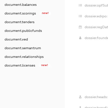
document.balances
dossier.opfSu
document.scorings
new!
dossier.edrpo:
document.tenders
dossier.regDat
document.publicfunds
dossier.found
document.ved
document.semantrum
document.relationships
document.licenses
new!
dossier.heads:
dossier.benefic