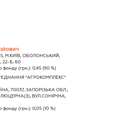
СІЙОВИЧ
5, М.КИЇВ, ОБОЛОНСЬКИЙ,
22-Б, 60
о фонду (грн.):
0,45
(90 %)
'ЄДНАННЯ "АГРОКОМПЛЕКС"
ЇНА, 70037, ЗАПОРІЗЬКА ОБЛ.,
 ЛЮЦЕРНА(З), ВУЛ.СОНЯЧНА,
о фонду (грн.):
0,05
(10 %)