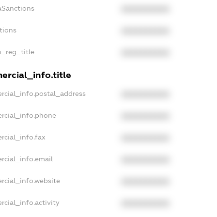
aSanctions
XXXXXXXXXX
tions
XXXXXXXXXX
n_reg_title
XXXXXXXXXX
rcial_info.title
rcial_info.postal_address
XXXXXXXXXX
rcial_info.phone
XXXXXXXXXX
rcial_info.fax
XXXXXXXXXX
rcial_info.email
XXXXXXXXXX
rcial_info.website
XXXXXXXXXX
cial_info.activity
XXXXXXXXXX