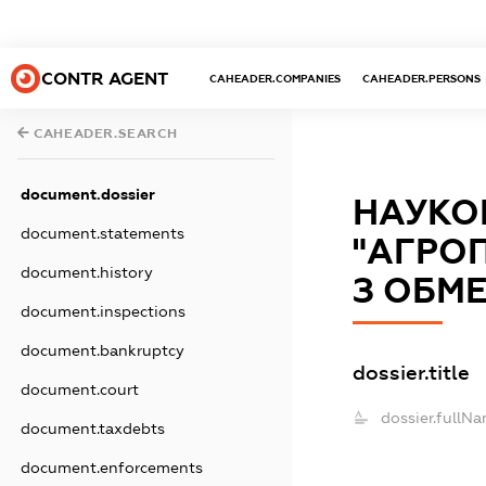
CONTR AGENT
CAHEADER.COMPANIES
CAHEADER.PERSONS
CAHEADER.SEARCH
document.dossier
НАУКО
document.statements
"АГРО
document.history
З ОБМ
document.inspections
document.bankruptcy
dossier.title
document.court
dossier.fullNa
document.taxdebts
document.enforcements