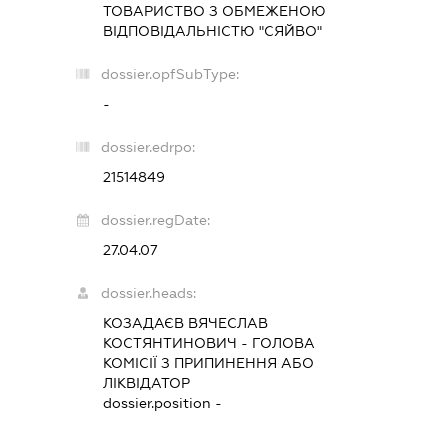
ТОВАРИСТВО З ОБМЕЖЕНОЮ
ВІДПОВІДАЛЬНІСТЮ "СЯЙВО"
dossier.opfSubType:
-
dossier.edrpo:
21514849
dossier.regDate:
27.04.07
dossier.heads:
КОЗАДАЄВ ВЯЧЕСЛАВ
КОСТЯНТИНОВИЧ
-
ГОЛОВА
КОМІСІЇ З ПРИПИНЕННЯ АБО
ЛІКВІДАТОР
dossier.position -