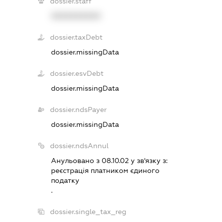
dossier.staff
XXXXXXXXXX
dossier.taxDebt
dossier.missingData
dossier.esvDebt
dossier.missingData
dossier.ndsPayer
dossier.missingData
dossier.ndsAnnul
Анульовано з 08.10.02 у зв'язку з:
реєстрацiя платником єдиного
податку
.
dossier.single_tax_reg