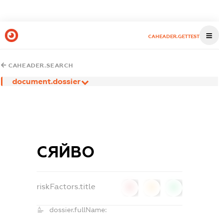
CAHEADER.GETTEST
CAHEADER.SEARCH
document.dossier
СЯЙВО
riskFactors.title
0
0
0
dossier.fullName: