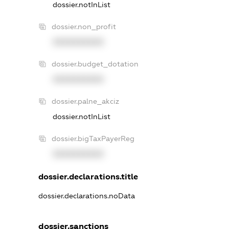
dossier.notInList
dossier.non_profit
XXXXXXXXXX
dossier.budget_dotation
XXXXXXXXXX
dossier.palne_akciz
dossier.notInList
dossier.bigTaxPayerReg
XXXXXXXXXX
dossier.declarations.title
dossier.declarations.noData
dossier.sanctions