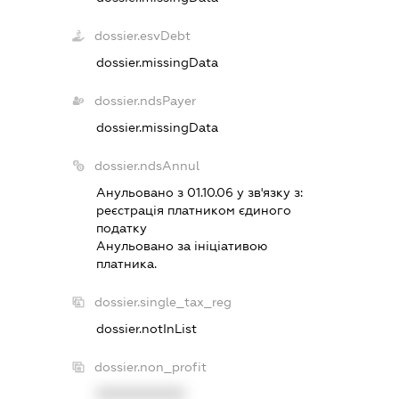
dossier.esvDebt
dossier.missingData
dossier.ndsPayer
dossier.missingData
dossier.ndsAnnul
Анульовано з 01.10.06 у зв'язку з:
реєстрацiя платником єдиного
податку
Анульовано за iнiцiативою
платника.
dossier.single_tax_reg
dossier.notInList
dossier.non_profit
XXXXXXXXXX