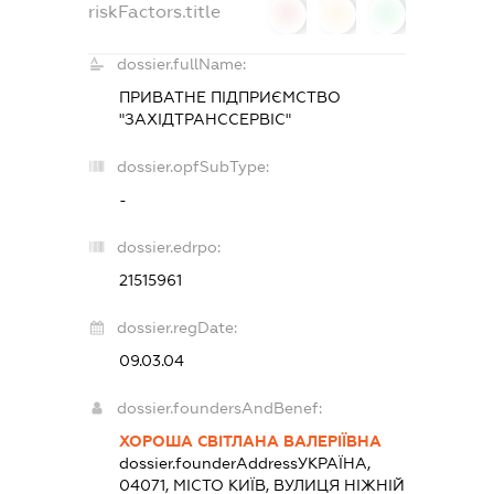
riskFactors.title
0
0
0
dossier.fullName:
ПРИВАТНЕ ПІДПРИЄМСТВО
"ЗАХІДТРАНССЕРВІС"
dossier.opfSubType:
-
dossier.edrpo:
21515961
dossier.regDate:
09.03.04
dossier.foundersAndBenef:
ХОРОША СВІТЛАНА ВАЛЕРІЇВНА
dossier.founderAddress
УКРАЇНА,
04071, МІСТО КИЇВ, ВУЛИЦЯ НІЖНІЙ