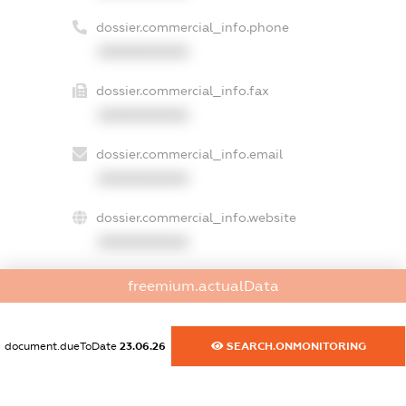
dossier.commercial_info.phone
XXXXXXXXXX
dossier.commercial_info.fax
XXXXXXXXXX
dossier.commercial_info.email
XXXXXXXXXX
dossier.commercial_info.website
XXXXXXXXXX
dossier.commercial_info.activity
freemium.actualData
XXXXXXXXXX
document.dueToDate
23.06.26
SEARCH.ONMONITORING
freemium.exampleText_1
freemium.exampleText_2