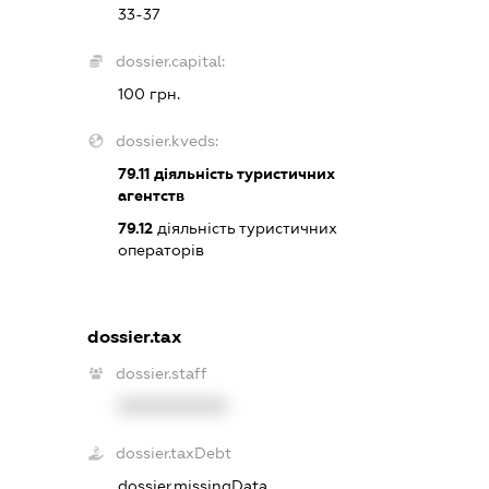
33-37
dossier.capital:
100 грн.
dossier.kveds:
79.11
діяльність туристичних
агентств
79.12
діяльність туристичних
операторів
dossier.tax
dossier.staff
XXXXXXXXXX
dossier.taxDebt
dossier.missingData