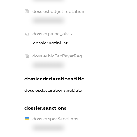
dossier.budget_dotation
XXXXXXXXXX
dossier.palne_akciz
dossier.notInList
dossier.bigTaxPayerReg
XXXXXXXXXX
dossier.declarations.title
dossier.declarations.noData
dossier.sanctions
dossier.specSanctions
XXXXXXXXXX