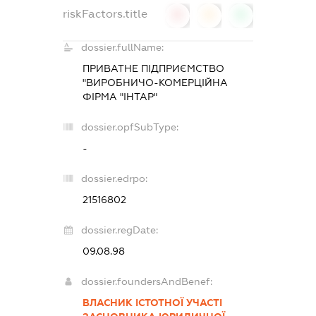
riskFactors.title
0
0
0
dossier.fullName:
ПРИВАТНЕ ПІДПРИЄМСТВО
"ВИРОБНИЧО-КОМЕРЦІЙНА
ФІРМА "ІНТАР"
dossier.opfSubType:
-
dossier.edrpo:
21516802
dossier.regDate:
09.08.98
dossier.foundersAndBenef:
ВЛАСНИК ІСТОТНОЇ УЧАСТІ