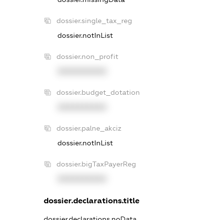
dossier.single_tax_reg
dossier.notInList
dossier.non_profit
XXXXXXXXXX
dossier.budget_dotation
XXXXXXXXXX
dossier.palne_akciz
dossier.notInList
dossier.bigTaxPayerReg
XXXXXXXXXX
dossier.declarations.title
dossier.declarations.noData