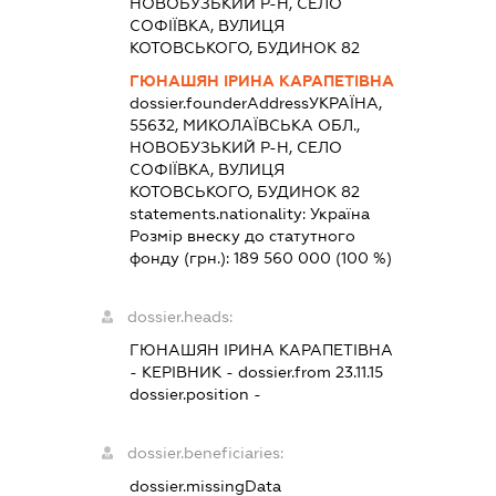
НОВОБУЗЬКИЙ Р-Н, СЕЛО
СОФІЇВКА, ВУЛИЦЯ
КОТОВСЬКОГО, БУДИНОК 82
ГЮНАШЯН ІРИНА КАРАПЕТІВНА
dossier.founderAddress
УКРАЇНА,
55632, МИКОЛАЇВСЬКА ОБЛ.,
НОВОБУЗЬКИЙ Р-Н, СЕЛО
СОФІЇВКА, ВУЛИЦЯ
КОТОВСЬКОГО, БУДИНОК 82
statements.nationality:
Україна
Розмір внеску до статутного
фонду (грн.):
189 560 000
(100 %)
dossier.heads:
ГЮНАШЯН ІРИНА КАРАПЕТІВНА
-
КЕРІВНИК
- dossier.from 23.11.15
dossier.position -
dossier.beneficiaries:
dossier.missingData