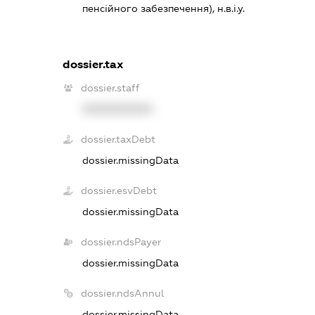
пенсійного забезпечення), н.в.і.у.
dossier.tax
dossier.staff
XXXXXXXXXX
dossier.taxDebt
dossier.missingData
dossier.esvDebt
dossier.missingData
dossier.ndsPayer
dossier.missingData
dossier.ndsAnnul
dossier.missingData