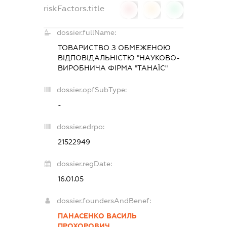
riskFactors.title
0
0
0
dossier.fullName:
ТОВАРИСТВО З ОБМЕЖЕНОЮ
ВІДПОВІДАЛЬНІСТЮ "НАУКОВО-
ВИРОБНИЧА ФІРМА "ТАНАЇС"
dossier.opfSubType:
-
dossier.edrpo:
21522949
dossier.regDate:
16.01.05
dossier.foundersAndBenef:
ПАНАСЕНКО ВАСИЛЬ
ПРОХОРОВИЧ