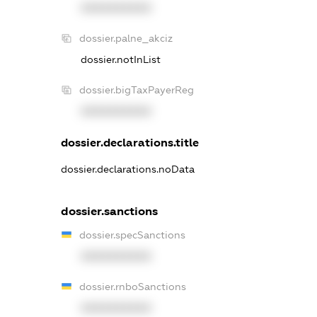
XXXXXXXXXX
dossier.palne_akciz
dossier.notInList
dossier.bigTaxPayerReg
XXXXXXXXXX
dossier.declarations.title
dossier.declarations.noData
dossier.sanctions
dossier.specSanctions
XXXXXXXXXX
dossier.rnboSanctions
XXXXXXXXXX