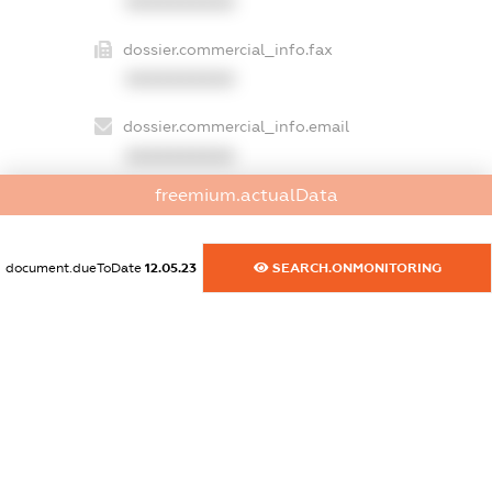
XXXXXXXXXX
dossier.commercial_info.fax
XXXXXXXXXX
dossier.commercial_info.email
XXXXXXXXXX
freemium.actualData
dossier.commercial_info.website
XXXXXXXXXX
document.dueToDate
12.05.23
SEARCH.ONMONITORING
dossier.commercial_info.activity
XXXXXXXXXX
freemium.exampleText_1
freemium.exampleText_2
freemium.anonymousPerSearch2
FREEMIUM.DETAILS