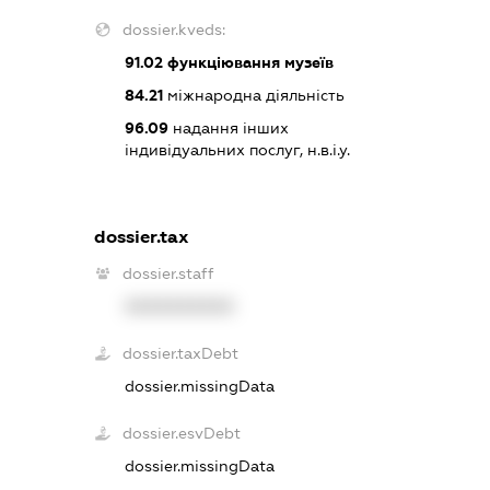
dossier.kveds:
91.02
функціювання музеїв
84.21
міжнародна діяльність
96.09
надання інших
індивідуальних послуг, н.в.і.у.
dossier.tax
dossier.staff
XXXXXXXXXX
dossier.taxDebt
dossier.missingData
dossier.esvDebt
dossier.missingData