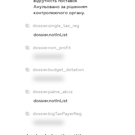
вiдсутнiсть поставок
Анульовано за рiшенням
контролюючого органу.
dossier.single_tax_reg
dossier.notInList
dossier.non_profit
XXXXXXXXXX
dossier.budget_dotation
XXXXXXXXXX
dossier.palne_akciz
dossier.notInList
dossier.bigTaxPayerReg
XXXXXXXXXX