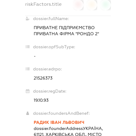
riskFactors.title
0
0
0
dossier.fullName:
ПРИВАТНЕ ПІДПРИЄМСТВО
ПРИВАТНА ФІРМА "РОНДО 2"
dossier.opfSubType:
-
dossier.edrpo:
21526373
dossier.regDate:
19.10.93
dossier.foundersAndBenef:
РАДИК ІВАН ЛЬВОВИЧ
dossier.founderAddress
УКРАЇНА,
61121, ХАРКІВСЬКА ОБЛ., МІСТО