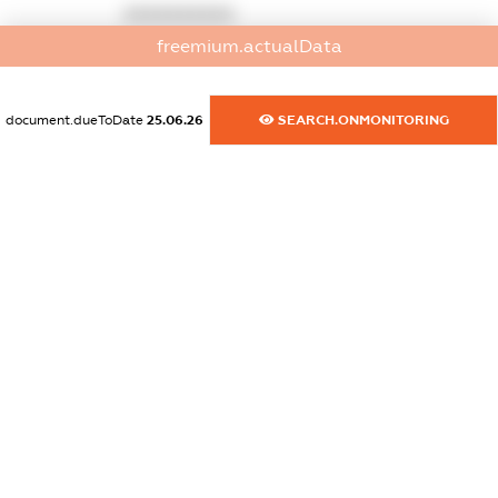
XXXXXXXXXX
freemium.actualData
dossier.commercial_info.activity
XXXXXXXXXX
document.dueToDate
25.06.26
SEARCH.ONMONITORING
freemium.exampleText_1
freemium.exampleText_2
freemium.anonymousPerSearch2
FREEMIUM.DETAILS
FREEMIUM.REGISTER