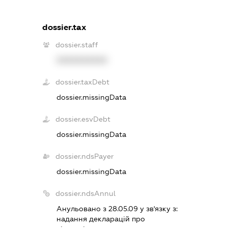
dossier.tax
dossier.staff
XXXXXXXXXX
dossier.taxDebt
dossier.missingData
dossier.esvDebt
dossier.missingData
dossier.ndsPayer
dossier.missingData
dossier.ndsAnnul
Анульовано з 28.05.09 у зв'язку з:
надання декларацiй про