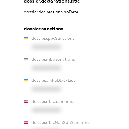
dossier.declarations.title
dossier.declarations.noData
dossier.sanctions
dossier.specSanctions
XXXXXXXXXX
dossier.rnboSanctions
XXXXXXXXXX
dossier.amkuBlackList
XXXXXXXXXX
dossier.ofacSanctions
XXXXXXXXXX
dossier.ofacNonSdnSanctions