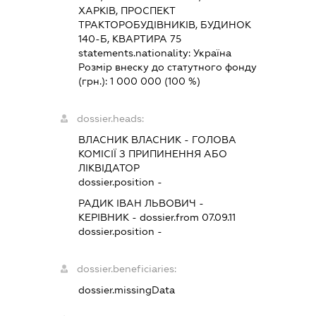
ХАРКІВ, ПРОСПЕКТ
ТРАКТОРОБУДІВНИКІВ, БУДИНОК
140-Б, КВАРТИРА 75
statements.nationality:
Україна
Розмір внеску до статутного фонду
(грн.):
1 000 000
(100 %)
dossier.heads:
ВЛАСНИК ВЛАСНИК
-
ГОЛОВА
КОМІСІЇ З ПРИПИНЕННЯ АБО
ЛІКВІДАТОР
dossier.position -
РАДИК ІВАН ЛЬВОВИЧ
-
КЕРІВНИК
- dossier.from 07.09.11
dossier.position -
dossier.beneficiaries:
dossier.missingData