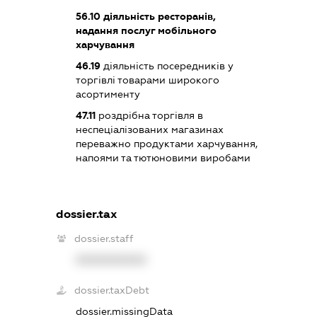
56.10
діяльність ресторанів,
надання послуг мобільного
харчування
46.19
діяльність посередників у
торгівлі товарами широкого
асортименту
47.11
роздрібна торгівля в
неспеціалізованих магазинах
переважно продуктами харчування,
напоями та тютюновими виробами
dossier.tax
dossier.staff
XXXXXXXXXX
dossier.taxDebt
dossier.missingData