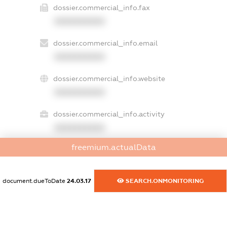
dossier.commercial_info.fax
XXXXXXXXXX
dossier.commercial_info.email
XXXXXXXXXX
dossier.commercial_info.website
XXXXXXXXXX
dossier.commercial_info.activity
XXXXXXXXXX
freemium.actualData
freemium.exampleText_1
freemium.exampleText_2
document.dueToDate
24.03.17
SEARCH.ONMONITORING
freemium.anonymousPerSearch2
FREEMIUM.DETAILS
FREEMIUM.REGISTER