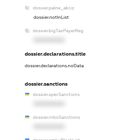
dossier.palne_akciz
dossier.notInList
dossier.bigTaxPayerReg
XXXXXXXXXX
dossier.declarations.title
dossier.declarations.noData
dossier.sanctions
dossier.specSanctions
XXXXXXXXXX
dossier.rnboSanctions
XXXXXXXXXX