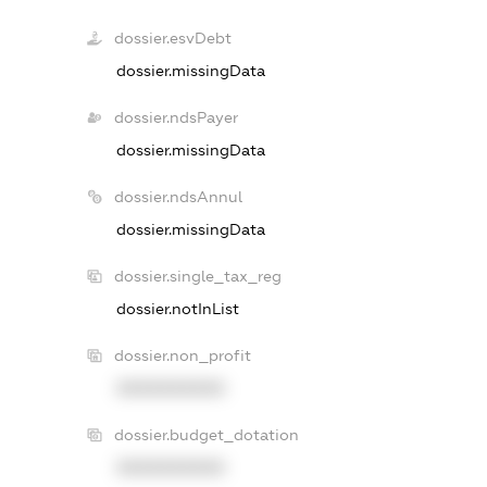
dossier.esvDebt
dossier.missingData
dossier.ndsPayer
dossier.missingData
dossier.ndsAnnul
dossier.missingData
dossier.single_tax_reg
dossier.notInList
dossier.non_profit
XXXXXXXXXX
dossier.budget_dotation
XXXXXXXXXX