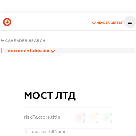
CAHEADER.GETTEST
CAHEADER.SEARCH
document.dossier
МОСТ ЛТД
riskFactors.title
0
0
0
dossier.fullName: