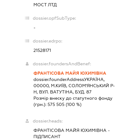
МОСТ ЛТД
dossier.opfSubType:
-
dossier.edrpo:
21528171
dossier.foundersAndBenef:
ФРАНТІСОВА МАЙЯ ЮХИМІВНА
dossier.founderAddress
УКРАЇНА,
00000, М.КИЇВ, СОЛОМ'ЯНСЬКИЙ Р-
Н, ВУЛ. ВАТУТІНА, БУД. 87
Розмір внеску до статутного фонду
(грн.):
575 505
(100 %)
dossier.heads:
ФРАНТІСОВА МАЙЯ ЮХИМІВНА
-
ПІДПИСАНТ