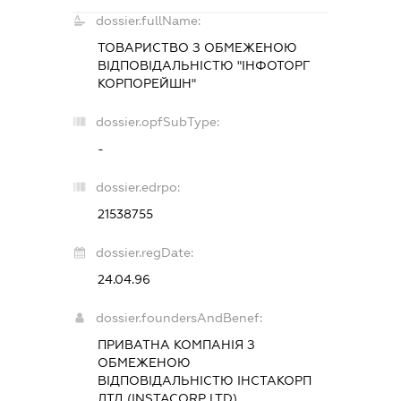
dossier.fullName:
ТОВАРИСТВО З ОБМЕЖЕНОЮ
ВІДПОВІДАЛЬНІСТЮ "ІНФОТОРГ
КОРПОРЕЙШН"
dossier.opfSubType:
-
dossier.edrpo:
21538755
dossier.regDate:
24.04.96
dossier.foundersAndBenef:
ПРИВАТНА КОМПАНІЯ З
ОБМЕЖЕНОЮ
ВІДПОВІДАЛЬНІСТЮ ІНСТАКОРП
ЛТД (INSTACORP LTD)