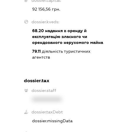
dossier.capital:
92 156,56 грн.
dossier.kveds:
68.20
надання в оренду й
експлуатацію власного чи
орендованого нерухомого майна
79.11
діяльність туристичних
агентств
dossier.tax
dossier.staff
XXXXXXXXXX
dossier.taxDebt
dossier.missingData