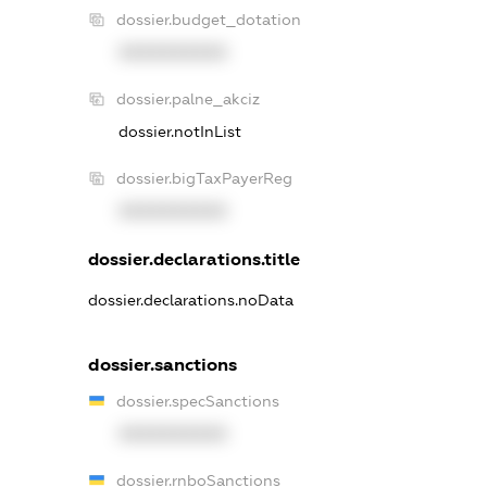
dossier.budget_dotation
XXXXXXXXXX
dossier.palne_akciz
dossier.notInList
dossier.bigTaxPayerReg
XXXXXXXXXX
dossier.declarations.title
dossier.declarations.noData
dossier.sanctions
dossier.specSanctions
XXXXXXXXXX
dossier.rnboSanctions