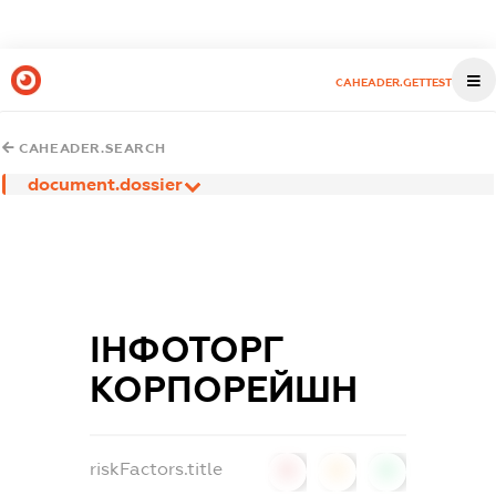
CAHEADER.GETTEST
CAHEADER.SEARCH
document.dossier
ІНФОТОРГ
КОРПОРЕЙШН
riskFactors.title
0
0
0