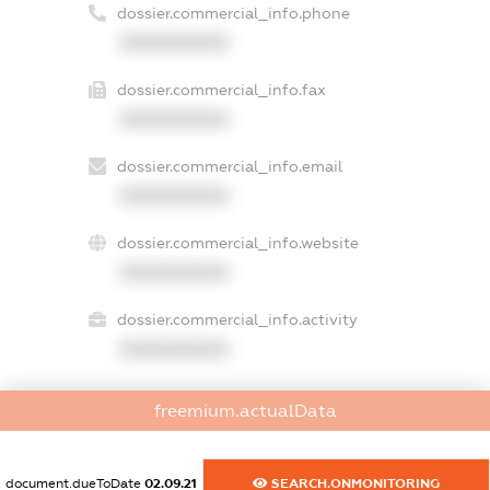
dossier.commercial_info.phone
XXXXXXXXXX
dossier.commercial_info.fax
XXXXXXXXXX
dossier.commercial_info.email
XXXXXXXXXX
dossier.commercial_info.website
XXXXXXXXXX
dossier.commercial_info.activity
XXXXXXXXXX
freemium.actualData
freemium.exampleText_1
freemium.exampleText_2
freemium.anonymousPerSearch2
document.dueToDate
02.09.21
SEARCH.ONMONITORING