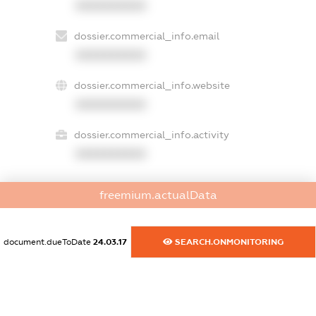
XXXXXXXXXX
dossier.commercial_info.email
XXXXXXXXXX
dossier.commercial_info.website
XXXXXXXXXX
dossier.commercial_info.activity
XXXXXXXXXX
freemium.actualData
freemium.exampleText_1
freemium.exampleText_2
freemium.anonymousPerSearch2
document.dueToDate
24.03.17
SEARCH.ONMONITORING
FREEMIUM.DETAILS
FREEMIUM.REGISTER