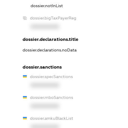
dossier.notInList
dossier.bigTaxPayerReg
XXXXXXXXXX
dossier.declarations.title
dossier.declarations.noData
dossier.sanctions
dossier.specSanctions
XXXXXXXXXX
dossier.rnboSanctions
XXXXXXXXXX
dossier.amkuBlackList
XXXXXXXXXX