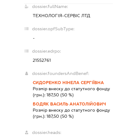
dossier.fullName:
ТЕХНОЛОГІЯ-СЕРВІС ЛТД
dossier.opfSubType:
-
dossier.edrpo:
21552761
dossier.foundersAndBenef:
СИДОРЕНКО НІНЕЛА СЕРГІЇВНА
Розмір внеску до статутного фонду
(грн.):
187,50
(50 %)
БОДЯК ВАСИЛЬ АНАТОЛІЙОВИЧ
Розмір внеску до статутного фонду
(грн.):
187,50
(50 %)
dossier.heads: