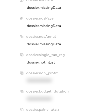
dossier.esvDebt
dossier.missingData
dossier.ndsPayer
dossier.missingData
dossier.ndsAnnul
dossier.missingData
dossier.single_tax_reg
dossier.notInList
dossier.non_profit
XXXXXXXXXX
dossier.budget_dotation
XXXXXXXXXX
dossier.palne_akciz