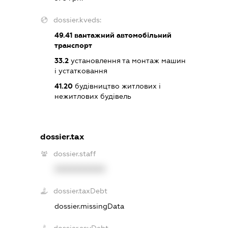
dossier.kveds:
49.41
вантажний автомобільний
транспорт
33.2
установлення та монтаж машин
і устатковання
41.20
будівництво житлових і
нежитлових будівель
dossier.tax
dossier.staff
XXXXXXXXXX
dossier.taxDebt
dossier.missingData