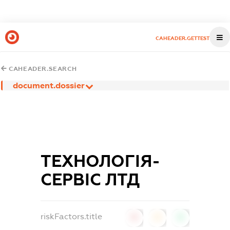
CAHEADER.GETTEST
CAHEADER.SEARCH
document.dossier
ТЕХНОЛОГІЯ-
СЕРВІС ЛТД
riskFactors.title
0
0
0