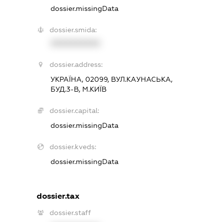
dossier.missingData
dossier.smida:
XXXXXXXXXX
dossier.address:
УКРАЇНА, 02099, ВУЛ.КАУНАСЬКА,
БУД.3-В, М.КИЇВ
dossier.capital:
dossier.missingData
dossier.kveds:
dossier.missingData
dossier.tax
dossier.staff