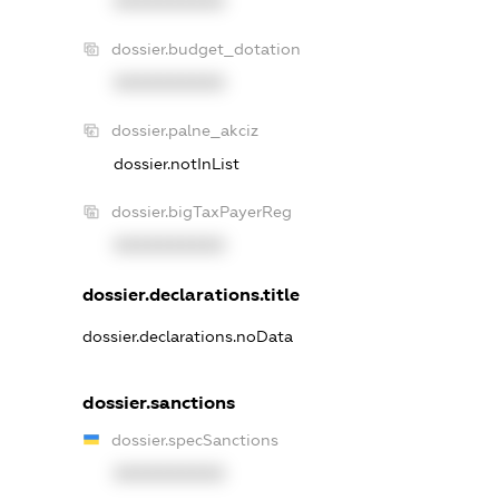
XXXXXXXXXX
dossier.budget_dotation
XXXXXXXXXX
dossier.palne_akciz
dossier.notInList
dossier.bigTaxPayerReg
XXXXXXXXXX
dossier.declarations.title
dossier.declarations.noData
dossier.sanctions
dossier.specSanctions
XXXXXXXXXX