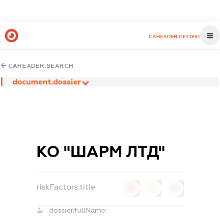
CAHEADER.GETTEST
CAHEADER.SEARCH
document.dossier
КО "ШАРМ ЛТД"
riskFactors.title
0
0
0
dossier.fullName: