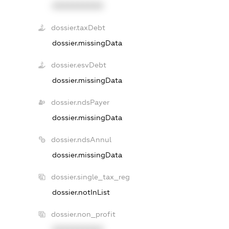
XXXXXXXXXX
dossier.taxDebt
dossier.missingData
dossier.esvDebt
dossier.missingData
dossier.ndsPayer
dossier.missingData
dossier.ndsAnnul
dossier.missingData
dossier.single_tax_reg
dossier.notInList
dossier.non_profit