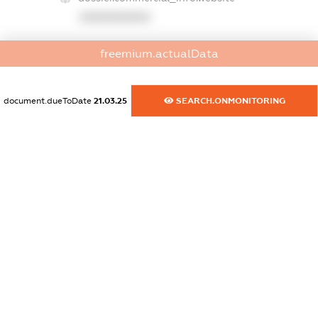
XXXXXXXXXX
dossier.commercial_info.activity
freemium.actualData
XXXXXXXXXX
document.dueToDate
21.03.25
SEARCH.ONMONITORING
freemium.exampleText_1
freemium.exampleText_2
freemium.anonymousPerSearch2
FREEMIUM.DETAILS
FREEMIUM.REGISTER