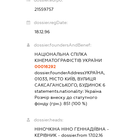
21559757
dossier.regDate:
18.12.96
dossier.foundersAndBenef:
НАЦІОНАЛЬНА СПІЛКА
КІНЕМАТОГРАФІСТІВ УКРАЇНИ
00016292
dossier.founderAddress
УКРАЇНА,
01033, МІСТО КИЇВ, ВУЛИЦЯ
САКСАГАНСЬКОГО, БУДИНОК 6
statements.nationality:
Україна
Розмір внеску до статутного
фонду (грн.):
851
(100 %)
dossier.heads:
НІНОЧКІНА НІНО ГЕННАДІЇВНА
-
КЕРІВНИК
- dossier.from 17.02.16