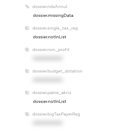
dossier.ndsAnnul
dossier.missingData
dossier.single_tax_reg
dossier.notInList
dossier.non_profit
XXXXXXXXXX
dossier.budget_dotation
XXXXXXXXXX
dossier.palne_akciz
dossier.notInList
dossier.bigTaxPayerReg
XXXXXXXXXX