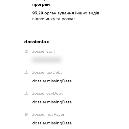
програм
93.29
організування інших видів
відпочинку та розваг
dossier.tax
dossier.staff
XXXXXXXXXX
dossier.taxDebt
dossier.missingData
dossier.esvDebt
dossier.missingData
dossier.ndsPayer
dossier.missingData