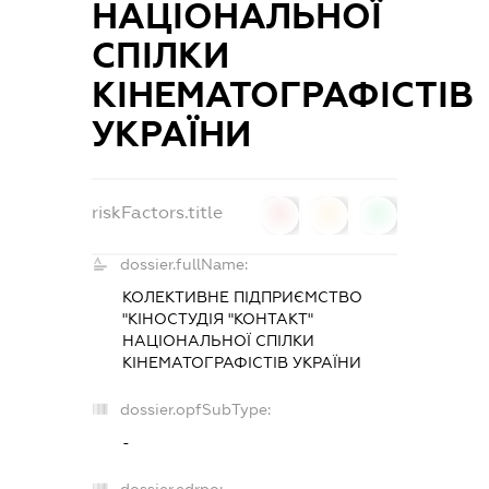
НАЦІОНАЛЬНОЇ
СПІЛКИ
КІНЕМАТОГРАФІСТІВ
УКРАЇНИ
riskFactors.title
0
0
0
dossier.fullName:
КОЛЕКТИВНЕ ПІДПРИЄМСТВО
"КІНОСТУДІЯ "КОНТАКТ"
НАЦІОНАЛЬНОЇ СПІЛКИ
КІНЕМАТОГРАФІСТІВ УКРАЇНИ
dossier.opfSubType:
-
dossier.edrpo: