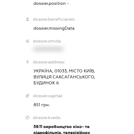
dossier.position -
dossier.beneficiaries:
dossier.missingData
dossier.smida:
XXXXXXXXXX
dossier.address:
УКРАЇНА, 01033, МІСТО КИЇВ,
ВУЛИЦЯ САКСАГАНСЬКОГО,
БУДИНОК 6
dossier.capital:
851 грн.
dossier.kveds:
59.11
виробництво кіно- та
відеофільмів, телевізійних