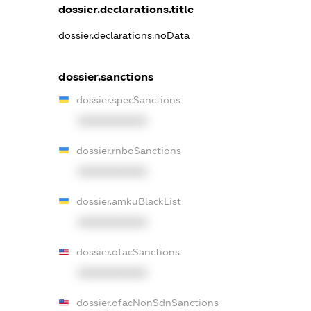
dossier.declarations.title
dossier.declarations.noData
dossier.sanctions
dossier.specSanctions
XXXXXXXXXX
dossier.rnboSanctions
XXXXXXXXXX
dossier.amkuBlackList
XXXXXXXXXX
dossier.ofacSanctions
XXXXXXXXXX
dossier.ofacNonSdnSanctions