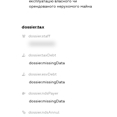
експлуатацію власного чи
орендованого нерухомого майна
dossier.tax
dossier.staff
XXXXXXXXXX
dossier.taxDebt
dossier.missingData
dossier.esvDebt
dossier.missingData
dossier.ndsPayer
dossier.missingData
dossier.ndsAnnul