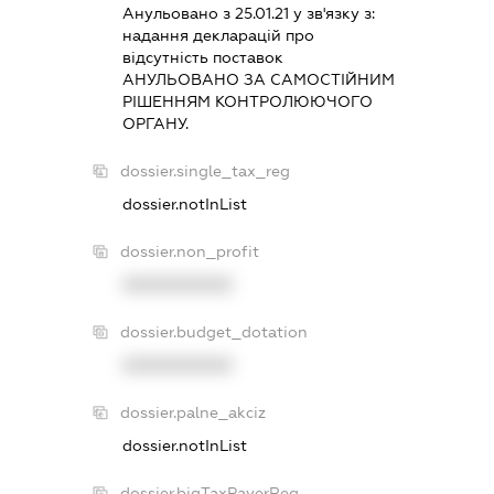
Анульовано з 25.01.21 у зв'язку з:
надання декларацiй про
вiдсутнiсть поставок
АНУЛЬОВАНО ЗА САМОСТIЙНИМ
РIШЕННЯМ КОНТРОЛЮЮЧОГО
ОРГАНУ.
dossier.single_tax_reg
dossier.notInList
dossier.non_profit
XXXXXXXXXX
dossier.budget_dotation
XXXXXXXXXX
dossier.palne_akciz
dossier.notInList
dossier.bigTaxPayerReg