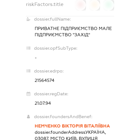
riskFactors.title
0
0
0
dossier.fullName:
ПРИВАТНЕ ПІДПРИЄМСТВО МАЛЕ
ПІДПРИЄМСТВО "ЗАХІД"
dossier.opfSubType:
-
dossier.edrpo:
21564574
dossier.regDate:
21.07.94
dossier.foundersAndBenef:
НЕМЧЕНКО ВІКТОРІЯ ВІТАЛІЇВНА
dossier.founderAddress
УКРАЇНА,
03087, МІСТО КИЇВ, ВУЛИЦЯ