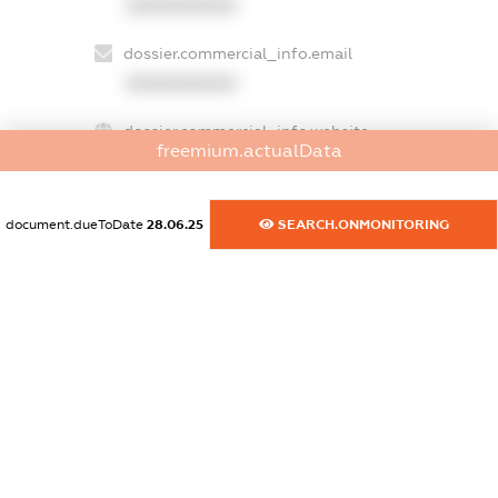
XXXXXXXXXX
dossier.commercial_info.email
XXXXXXXXXX
dossier.commercial_info.website
freemium.actualData
XXXXXXXXXX
dossier.commercial_info.activity
document.dueToDate
28.06.25
SEARCH.ONMONITORING
XXXXXXXXXX
freemium.exampleText_1
freemium.exampleText_2
freemium.anonymousPerSearch2
FREEMIUM.DETAILS
FREEMIUM.REGISTER