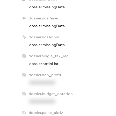
dossier.missingData
dossier.ndsPayer
dossier.missingData
dossier.ndsAnnul
dossier.missingData
dossier.single_tax_reg
dossier.notInList
dossier.non_profit
XXXXXXXXXX
dossier.budget_dotation
XXXXXXXXXX
dossier.palne_akciz