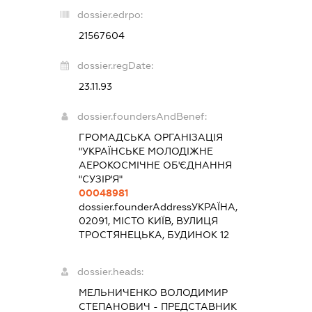
dossier.edrpo:
21567604
dossier.regDate:
23.11.93
dossier.foundersAndBenef:
ГРОМАДСЬКА ОРГАНІЗАЦІЯ
"УКРАЇНСЬКЕ МОЛОДІЖНЕ
АЕРОКОСМІЧНЕ ОБ'ЄДНАННЯ
"СУЗІР'Я"
00048981
dossier.founderAddress
УКРАЇНА,
02091, МІСТО КИЇВ, ВУЛИЦЯ
ТРОСТЯНЕЦЬКА, БУДИНОК 12
dossier.heads:
МЕЛЬНИЧЕНКО ВОЛОДИМИР
СТЕПАНОВИЧ
-
ПРЕДСТАВНИК