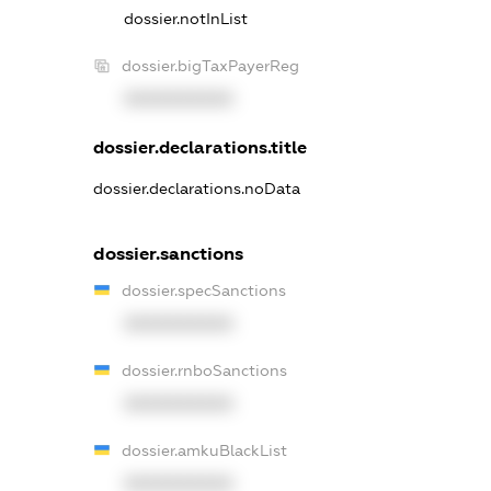
dossier.notInList
dossier.bigTaxPayerReg
XXXXXXXXXX
dossier.declarations.title
dossier.declarations.noData
dossier.sanctions
dossier.specSanctions
XXXXXXXXXX
dossier.rnboSanctions
XXXXXXXXXX
dossier.amkuBlackList
XXXXXXXXXX