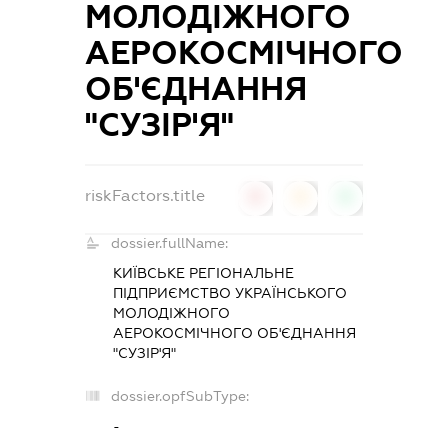
МОЛОДІЖНОГО
АЕРОКОСМІЧНОГО
ОБ'ЄДНАННЯ
"СУЗІР'Я"
riskFactors.title
0
0
0
dossier.fullName:
КИЇВСЬКЕ РЕГІОНАЛЬНЕ
ПІДПРИЄМСТВО УКРАЇНСЬКОГО
МОЛОДІЖНОГО
АЕРОКОСМІЧНОГО ОБ'ЄДНАННЯ
"СУЗІР'Я"
dossier.opfSubType:
-