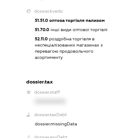
dossier.kveds:
51.51.0
оптова торгівля паливом
51.70.0
інші види оптової торгівлі
52.11.0
роздрібна торгівля в
неспеціалізованих магазинах з
перевагою продовольчого
асортименту
dossier.tax
dossier.staff
XXXXXXXXXX
dossier.taxDebt
dossier.missingData
dossier.esvDebt