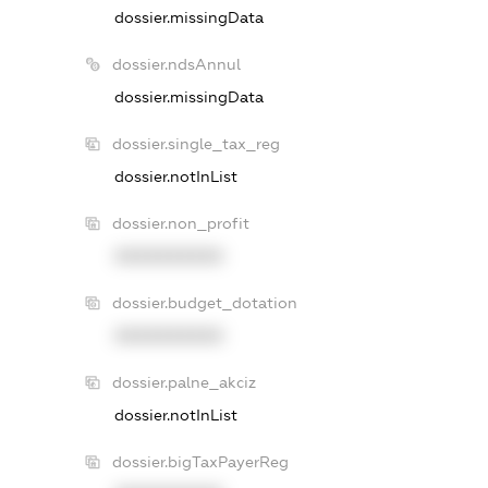
dossier.missingData
dossier.ndsAnnul
dossier.missingData
dossier.single_tax_reg
dossier.notInList
dossier.non_profit
XXXXXXXXXX
dossier.budget_dotation
XXXXXXXXXX
dossier.palne_akciz
dossier.notInList
dossier.bigTaxPayerReg