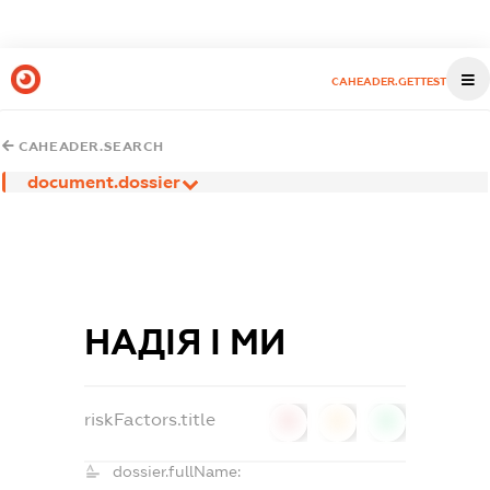
CAHEADER.GETTEST
CAHEADER.SEARCH
document.dossier
НАДІЯ І МИ
riskFactors.title
0
0
0
dossier.fullName: