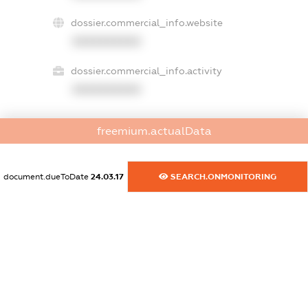
dossier.commercial_info.website
XXXXXXXXXX
dossier.commercial_info.activity
XXXXXXXXXX
freemium.actualData
freemium.exampleText_1
freemium.exampleText_2
freemium.anonymousPerSearch2
document.dueToDate
24.03.17
SEARCH.ONMONITORING
FREEMIUM.DETAILS
FREEMIUM.REGISTER